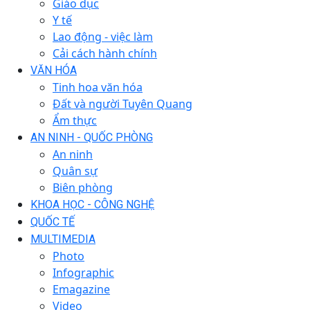
Giáo dục
Y tế
Lao động - việc làm
Cải cách hành chính
VĂN HÓA
Tinh hoa văn hóa
Đất và người Tuyên Quang
Ẩm thực
AN NINH - QUỐC PHÒNG
An ninh
Quân sự
Biên phòng
KHOA HỌC - CÔNG NGHỆ
QUỐC TẾ
MULTIMEDIA
Photo
Infographic
Emagazine
Video