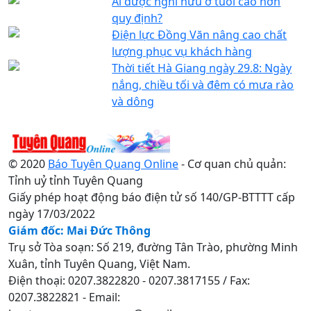
Ai được nghỉ hưu ở tuổi cao hơn
quy định?
Điện lực Đồng Văn nâng cao chất
lượng phục vụ khách hàng
Thời tiết Hà Giang ngày 29.8: Ngày
nắng, chiều tối và đêm có mưa rào
và dông
© 2020
Báo Tuyên Quang Online
- Cơ quan chủ quản:
Tỉnh uỷ tỉnh Tuyên Quang
Giấy phép hoạt động báo điện tử số 140/GP-BTTTT cấp
ngày 17/03/2022
Giám đốc: Mai Đức Thông
Trụ sở Tòa soạn: Số 219, đường Tân Trào, phường Minh
Xuân, tỉnh Tuyên Quang, Việt Nam.
Điện thoại: 0207.3822820 - 0207.3817155 / Fax:
0207.3822821 - Email: