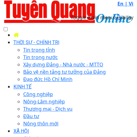
En |
Vi
Toggle main menu visibility
THỜI SỰ - CHÍNH TRỊ
Tin trong tỉnh
Tin trong nước
Xây dựng Đảng - Nhà nước - MTTQ
Bảo vệ nền tảng tư tưởng của Đảng
Đạo đức Hồ Chí Minh
KINH TẾ
Công nghiệp
Nông-Lâm nghiệp
Thương mại - Dịch vụ
Đầu tư
Nông thôn mới
XÃ HỘI