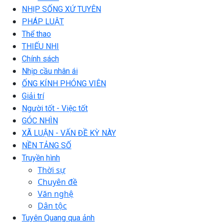
NHỊP SỐNG XỨ TUYÊN
PHÁP LUẬT
Thể thao
THIẾU NHI
Chính sách
Nhịp cầu nhân ái
ỐNG KÍNH PHÓNG VIÊN
Giải trí
Người tốt - Việc tốt
GÓC NHÌN
XÃ LUẬN - VẤN ĐỀ KỲ NÀY
NỀN TẢNG SỐ
Truyền hình
Thời sự
Chuyên đề
Văn nghệ
Dân tộc
Tuyên Quang qua ảnh