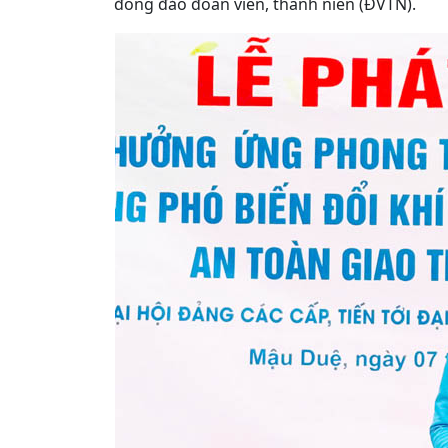
đông đảo đoàn viên, thanh niên (ĐVTN).