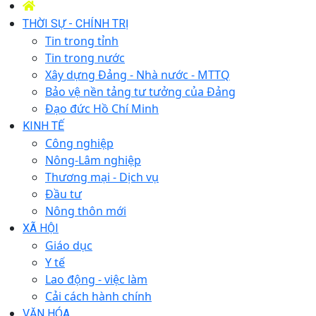
THỜI SỰ - CHÍNH TRỊ
Tin trong tỉnh
Tin trong nước
Xây dựng Đảng - Nhà nước - MTTQ
Bảo vệ nền tảng tư tưởng của Đảng
Đạo đức Hồ Chí Minh
KINH TẾ
Công nghiệp
Nông-Lâm nghiệp
Thương mại - Dịch vụ
Đầu tư
Nông thôn mới
XÃ HỘI
Giáo dục
Y tế
Lao động - việc làm
Cải cách hành chính
VĂN HÓA