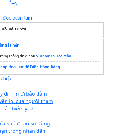
n đọc quan tâm
nồi nấu rượu
tùng la hán
rang thông tin dự án
Vinhomes Hóc Môn
Shop Hoa Lan Hồ Điệp Hồng Bàng
 tiếp
y định mới bảo đảm
yền lợi của người tham
a bảo hiểm y tế
hìa khóa” tạo sự đồng
uận trong nhân dân