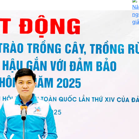
Nâ
ng
giả