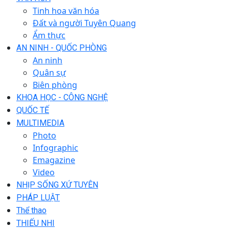
Tinh hoa văn hóa
Đất và người Tuyên Quang
Ẩm thực
AN NINH - QUỐC PHÒNG
An ninh
Quân sự
Biên phòng
KHOA HỌC - CÔNG NGHỆ
QUỐC TẾ
MULTIMEDIA
Photo
Infographic
Emagazine
Video
NHỊP SỐNG XỨ TUYÊN
PHÁP LUẬT
Thể thao
THIẾU NHI