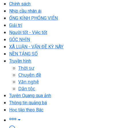
Chính sách
Nhịp cầu nhân ái
ỐNG KÍNH PHÓNG VIÊN
Giải trí
Người tốt - Việc tốt
GÓC NHÌN
XÃ LUẬN - VẤN ĐỀ KỲ NÀY
NỀN TẢNG SỐ
Truyền hình
Thời sự
Chuyên đề
Văn nghệ
Dân tộc
Tuyên Quang qua ảnh
Thông tin quảng bá
Học tập theo Bác