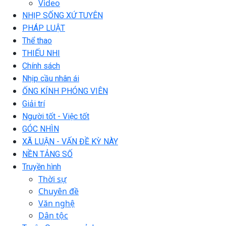
Video
NHỊP SỐNG XỨ TUYÊN
PHÁP LUẬT
Thể thao
THIẾU NHI
Chính sách
Nhịp cầu nhân ái
ỐNG KÍNH PHÓNG VIÊN
Giải trí
Người tốt - Việc tốt
GÓC NHÌN
XÃ LUẬN - VẤN ĐỀ KỲ NÀY
NỀN TẢNG SỐ
Truyền hình
Thời sự
Chuyên đề
Văn nghệ
Dân tộc