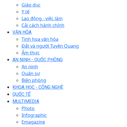
Giáo dục
Y tế
Lao động - việc làm
Cải cách hành chính
VĂN HÓA
Tinh hoa văn hóa
Đất và người Tuyên Quang
Ẩm thực
AN NINH - QUỐC PHÒNG
An ninh
Quân sự
Biên phòng
KHOA HỌC - CÔNG NGHỆ
QUỐC TẾ
MULTIMEDIA
Photo
Infographic
Emagazine