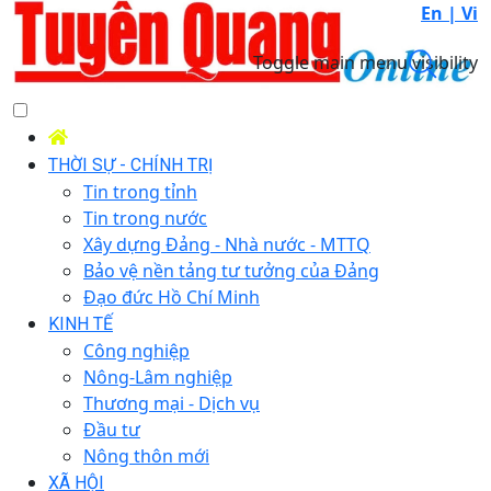
En |
Vi
Toggle main menu visibility
THỜI SỰ - CHÍNH TRỊ
Tin trong tỉnh
Tin trong nước
Xây dựng Đảng - Nhà nước - MTTQ
Bảo vệ nền tảng tư tưởng của Đảng
Đạo đức Hồ Chí Minh
KINH TẾ
Công nghiệp
Nông-Lâm nghiệp
Thương mại - Dịch vụ
Đầu tư
Nông thôn mới
XÃ HỘI