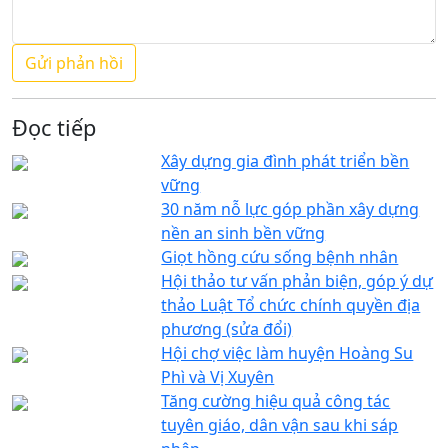
Đọc tiếp
Xây dựng gia đình phát triển bền
vững
30 năm nỗ lực góp phần xây dựng
nền an sinh bền vững
Giọt hồng cứu sống bệnh nhân
Hội thảo tư vấn phản biện, góp ý dự
thảo Luật Tổ chức chính quyền địa
phương (sửa đổi)
Hội chợ việc làm huyện Hoàng Su
Phì và Vị Xuyên
Tăng cường hiệu quả công tác
tuyên giáo, dân vận sau khi sáp