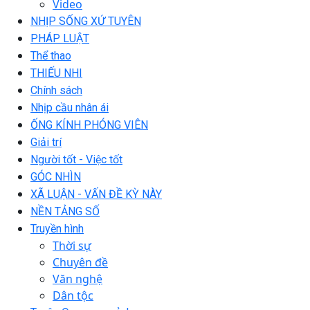
Video
NHỊP SỐNG XỨ TUYÊN
PHÁP LUẬT
Thể thao
THIẾU NHI
Chính sách
Nhịp cầu nhân ái
ỐNG KÍNH PHÓNG VIÊN
Giải trí
Người tốt - Việc tốt
GÓC NHÌN
XÃ LUẬN - VẤN ĐỀ KỲ NÀY
NỀN TẢNG SỐ
Truyền hình
Thời sự
Chuyên đề
Văn nghệ
Dân tộc