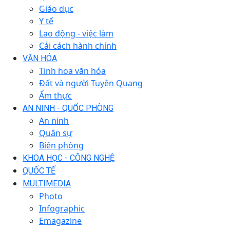
Giáo dục
Y tế
Lao động - việc làm
Cải cách hành chính
VĂN HÓA
Tinh hoa văn hóa
Đất và người Tuyên Quang
Ẩm thực
AN NINH - QUỐC PHÒNG
An ninh
Quân sự
Biên phòng
KHOA HỌC - CÔNG NGHỆ
QUỐC TẾ
MULTIMEDIA
Photo
Infographic
Emagazine