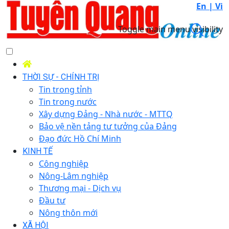
En |
Vi
Toggle main menu visibility
THỜI SỰ - CHÍNH TRỊ
Tin trong tỉnh
Tin trong nước
Xây dựng Đảng - Nhà nước - MTTQ
Bảo vệ nền tảng tư tưởng của Đảng
Đạo đức Hồ Chí Minh
KINH TẾ
Công nghiệp
Nông-Lâm nghiệp
Thương mại - Dịch vụ
Đầu tư
Nông thôn mới
XÃ HỘI