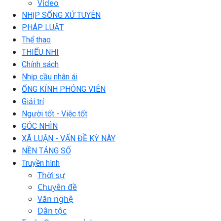
Video
NHỊP SỐNG XỨ TUYÊN
PHÁP LUẬT
Thể thao
THIẾU NHI
Chính sách
Nhịp cầu nhân ái
ỐNG KÍNH PHÓNG VIÊN
Giải trí
Người tốt - Việc tốt
GÓC NHÌN
XÃ LUẬN - VẤN ĐỀ KỲ NÀY
NỀN TẢNG SỐ
Truyền hình
Thời sự
Chuyên đề
Văn nghệ
Dân tộc