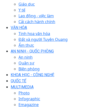
Giáo dục
Y tế
Lao động - việc làm
Cải cách hành chính
VĂN HÓA
Tinh hoa văn hóa
Đất và người Tuyên Quang
Ẩm thực
AN NINH - QUỐC PHÒNG
An ninh
Quân sự
Biên phòng
KHOA HỌC - CÔNG NGHỆ
QUỐC TẾ
MULTIMEDIA
Photo
Infographic
Emagazine