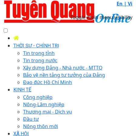
En |
Vi
Toggle main menu visibility
THỜI SỰ - CHÍNH TRỊ
Tin trong tỉnh
Tin trong nước
Xây dựng Đảng - Nhà nước - MTTQ
Bảo vệ nền tảng tư tưởng của Đảng
Đạo đức Hồ Chí Minh
KINH TẾ
Công nghiệp
Nông-Lâm nghiệp
Thương mại - Dịch vụ
Đầu tư
Nông thôn mới
XÃ HỘI