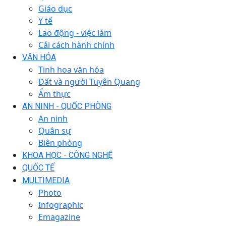
Giáo dục
Y tế
Lao động - việc làm
Cải cách hành chính
VĂN HÓA
Tinh hoa văn hóa
Đất và người Tuyên Quang
Ẩm thực
AN NINH - QUỐC PHÒNG
An ninh
Quân sự
Biên phòng
KHOA HỌC - CÔNG NGHỆ
QUỐC TẾ
MULTIMEDIA
Photo
Infographic
Emagazine