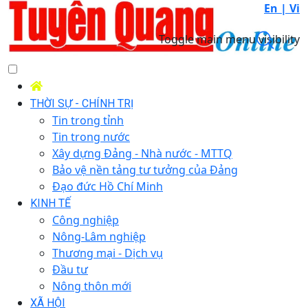
En |
Vi
Toggle main menu visibility
THỜI SỰ - CHÍNH TRỊ
Tin trong tỉnh
Tin trong nước
Xây dựng Đảng - Nhà nước - MTTQ
Bảo vệ nền tảng tư tưởng của Đảng
Đạo đức Hồ Chí Minh
KINH TẾ
Công nghiệp
Nông-Lâm nghiệp
Thương mại - Dịch vụ
Đầu tư
Nông thôn mới
XÃ HỘI