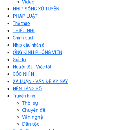
Video
NHỊP SỐNG XỨ TUYÊN
PHÁP LUẬT
Thể thao
THIẾU NHI
Chính sách
Nhịp cầu nhân ái
ỐNG KÍNH PHÓNG VIÊN
Giải trí
Người tốt - Việc tốt
GÓC NHÌN
XÃ LUẬN - VẤN ĐỀ KỲ NÀY
NỀN TẢNG SỐ
Truyền hình
Thời sự
Chuyên đề
Văn nghệ
Dân tộc