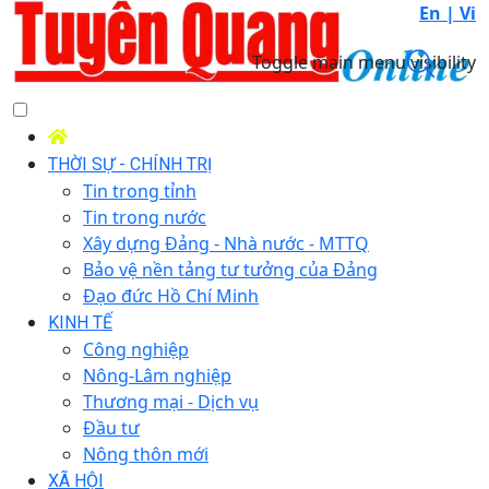
En |
Vi
Toggle main menu visibility
THỜI SỰ - CHÍNH TRỊ
Tin trong tỉnh
Tin trong nước
Xây dựng Đảng - Nhà nước - MTTQ
Bảo vệ nền tảng tư tưởng của Đảng
Đạo đức Hồ Chí Minh
KINH TẾ
Công nghiệp
Nông-Lâm nghiệp
Thương mại - Dịch vụ
Đầu tư
Nông thôn mới
XÃ HỘI