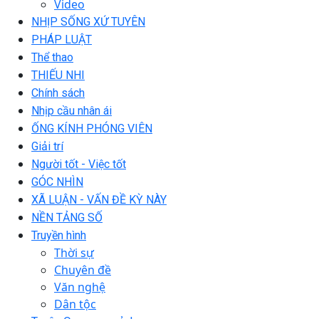
Video
NHỊP SỐNG XỨ TUYÊN
PHÁP LUẬT
Thể thao
THIẾU NHI
Chính sách
Nhịp cầu nhân ái
ỐNG KÍNH PHÓNG VIÊN
Giải trí
Người tốt - Việc tốt
GÓC NHÌN
XÃ LUẬN - VẤN ĐỀ KỲ NÀY
NỀN TẢNG SỐ
Truyền hình
Thời sự
Chuyên đề
Văn nghệ
Dân tộc