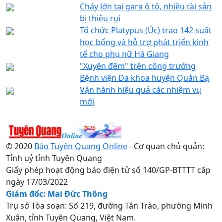
Cháy lớn tại gara ô tô, nhiều tài sản
bị thiêu rụi
Tổ chức Platypus (Úc) trao 142 suất
học bổng và hỗ trợ phát triển kinh
tế cho phụ nữ Hà Giang
"Xuyên đêm" trên công trường
Bệnh viện Đa khoa huyện Quản Bạ
Vận hành hiệu quả các nhiệm vụ
mới
© 2020
Báo Tuyên Quang Online
- Cơ quan chủ quản:
Tỉnh uỷ tỉnh Tuyên Quang
Giấy phép hoạt động báo điện tử số 140/GP-BTTTT cấp
ngày 17/03/2022
Giám đốc: Mai Đức Thông
Trụ sở Tòa soạn: Số 219, đường Tân Trào, phường Minh
Xuân, tỉnh Tuyên Quang, Việt Nam.