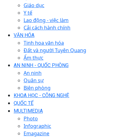
Giáo dục
Y tế
Lao động - việc làm
Cải cách hành chính
VĂN HÓA
Tinh hoa văn hóa
Đất và người Tuyên Quang
Ẩm thực
AN NINH - QUỐC PHÒNG
An ninh
Quân sự
Biên phòng
KHOA HỌC - CÔNG NGHỆ
QUỐC TẾ
MULTIMEDIA
Photo
Infographic
Emagazine