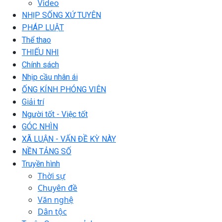
Video
NHỊP SỐNG XỨ TUYÊN
PHÁP LUẬT
Thể thao
THIẾU NHI
Chính sách
Nhịp cầu nhân ái
ỐNG KÍNH PHÓNG VIÊN
Giải trí
Người tốt - Việc tốt
GÓC NHÌN
XÃ LUẬN - VẤN ĐỀ KỲ NÀY
NỀN TẢNG SỐ
Truyền hình
Thời sự
Chuyên đề
Văn nghệ
Dân tộc