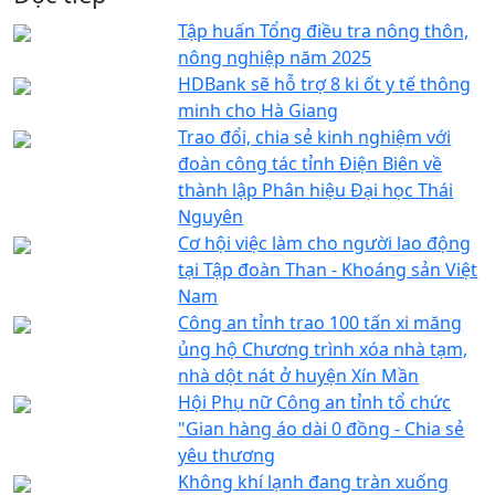
Tập huấn Tổng điều tra nông thôn,
nông nghiệp năm 2025
HDBank sẽ hỗ trợ 8 ki ốt y tế thông
minh cho Hà Giang
Trao đổi, chia sẻ kinh nghiệm với
đoàn công tác tỉnh Điện Biên về
thành lập Phân hiệu Đại học Thái
Nguyên
Cơ hội việc làm cho người lao động
tại Tập đoàn Than - Khoáng sản Việt
Nam
Công an tỉnh trao 100 tấn xi măng
ủng hộ Chương trình xóa nhà tạm,
nhà dột nát ở huyện Xín Mần
Hội Phụ nữ Công an tỉnh tổ chức
"Gian hàng áo dài 0 đồng - Chia sẻ
yêu thương
Không khí lạnh đang tràn xuống