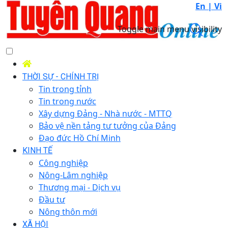
En |
Vi
Toggle main menu visibility
THỜI SỰ - CHÍNH TRỊ
Tin trong tỉnh
Tin trong nước
Xây dựng Đảng - Nhà nước - MTTQ
Bảo vệ nền tảng tư tưởng của Đảng
Đạo đức Hồ Chí Minh
KINH TẾ
Công nghiệp
Nông-Lâm nghiệp
Thương mại - Dịch vụ
Đầu tư
Nông thôn mới
XÃ HỘI