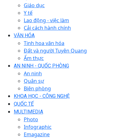
Giáo dục
Y tế
Lao động - việc làm
Cải cách hành chính
VĂN HÓA
Tinh hoa văn hóa
Đất và người Tuyên Quang
Ẩm thực
AN NINH - QUỐC PHÒNG
An ninh
Quân sự
Biên phòng
KHOA HỌC - CÔNG NGHỆ
QUỐC TẾ
MULTIMEDIA
Photo
Infographic
Emagazine