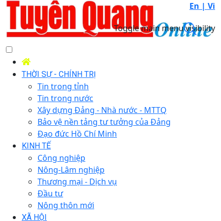
En |
Vi
Toggle main menu visibility
THỜI SỰ - CHÍNH TRỊ
Tin trong tỉnh
Tin trong nước
Xây dựng Đảng - Nhà nước - MTTQ
Bảo vệ nền tảng tư tưởng của Đảng
Đạo đức Hồ Chí Minh
KINH TẾ
Công nghiệp
Nông-Lâm nghiệp
Thương mại - Dịch vụ
Đầu tư
Nông thôn mới
XÃ HỘI