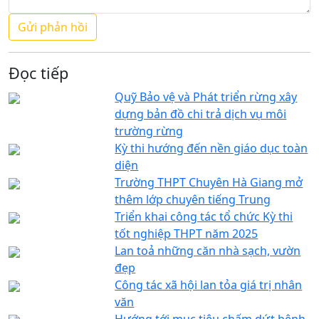
Đọc tiếp
Quỹ Bảo vệ và Phát triển rừng xây
dựng bản đồ chi trả dịch vụ môi
trường rừng
Kỳ thi hướng đến nền giáo dục toàn
diện
Trường THPT Chuyên Hà Giang mở
thêm lớp chuyên tiếng Trung
Triển khai công tác tổ chức Kỳ thi
tốt nghiệp THPT năm 2025
Lan toả những căn nhà sạch, vườn
đẹp
Công tác xã hội lan tỏa giá trị nhân
văn
Hướng tới mục tiêu chấm dứt bệnh