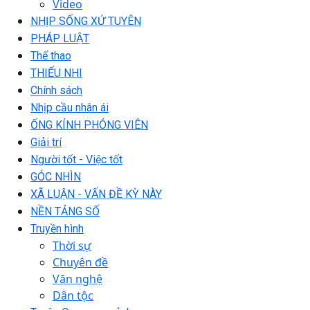
Video
NHỊP SỐNG XỨ TUYÊN
PHÁP LUẬT
Thể thao
THIẾU NHI
Chính sách
Nhịp cầu nhân ái
ỐNG KÍNH PHÓNG VIÊN
Giải trí
Người tốt - Việc tốt
GÓC NHÌN
XÃ LUẬN - VẤN ĐỀ KỲ NÀY
NỀN TẢNG SỐ
Truyền hình
Thời sự
Chuyên đề
Văn nghệ
Dân tộc