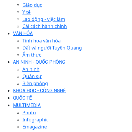
Giáo dục
Y tế
Lao động - việc làm
Cải cách hành chính
VĂN HÓA
Tinh hoa văn hóa
Đất và người Tuyên Quang
Ẩm thực
AN NINH - QUỐC PHÒNG
An ninh
Quân sự
Biên phòng
KHOA HỌC - CÔNG NGHỆ
QUỐC TẾ
MULTIMEDIA
Photo
Infographic
Emagazine