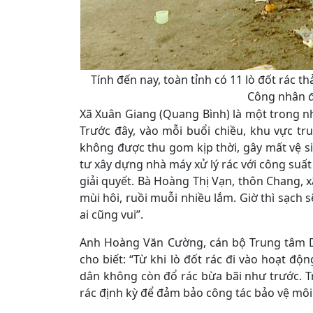
Tính đến nay, toàn tỉnh có 11 lò đốt rác t
Công nhân đa
Xã Xuân Giang (Quang Bình) là một trong nh
Trước đây, vào mỗi buổi chiều, khu vực tr
không được thu gom kịp thời, gây mất vệ s
tư xây dựng nhà máy xử lý rác với công suất
giải quyết. Bà Hoàng Thị Vạn, thôn Chang, xã
mùi hôi, ruồi muỗi nhiều lắm. Giờ thì sạch
ai cũng vui”.
Anh Hoàng Văn Cường, cán bộ Trung tâm D
cho biết: “Từ khi lò đốt rác đi vào hoạt độn
dân không còn đổ rác bừa bãi như trước. T
rác định kỳ để đảm bảo công tác bảo vệ môi