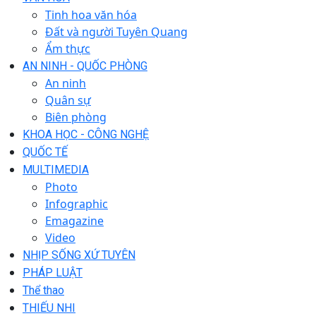
Tinh hoa văn hóa
Đất và người Tuyên Quang
Ẩm thực
AN NINH - QUỐC PHÒNG
An ninh
Quân sự
Biên phòng
KHOA HỌC - CÔNG NGHỆ
QUỐC TẾ
MULTIMEDIA
Photo
Infographic
Emagazine
Video
NHỊP SỐNG XỨ TUYÊN
PHÁP LUẬT
Thể thao
THIẾU NHI