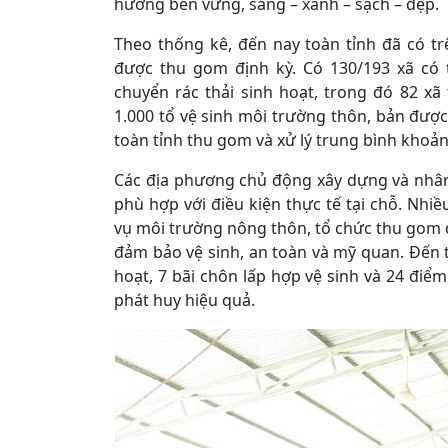
hướng bền vững, sáng – xanh – sạch – đẹp.
Theo thống kê, đến nay toàn tỉnh đã có t
được thu gom định kỳ. Có 130/193 xã có 
chuyển rác thải sinh hoạt, trong đó 82 x
1.000 tổ vệ sinh môi trường thôn, bản được
toàn tỉnh thu gom và xử lý trung bình khoản
Các địa phương chủ động xây dựng và nhân 
phù hợp với điều kiện thực tế tại chỗ. Nhiề
vụ môi trường nông thôn, tổ chức thu gom đị
đảm bảo vệ sinh, an toàn và mỹ quan. Đến thờ
hoạt, 7 bãi chôn lấp hợp vệ sinh và 24 điể
phát huy hiệu quả.