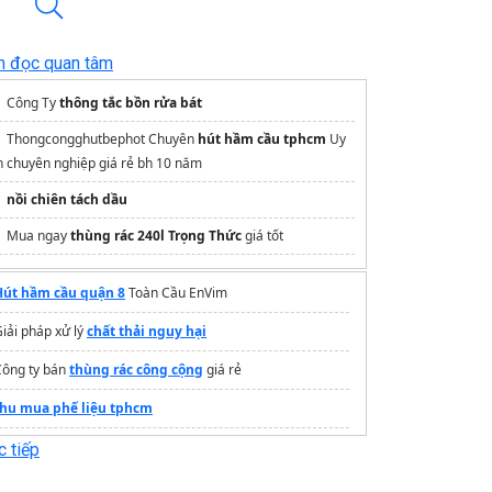
n đọc quan tâm
Công Ty
thông tắc bồn rửa bát
Thongcongghutbephot Chuyên
hút hầm cầu tphcm
Uy
ín chuyên nghiệp giá rẻ bh 10 năm
nồi chiên tách dầu
Mua ngay
thùng rác 240l Trọng Thức
giá tốt
Hút hầm cầu quận 8
Toàn Cầu EnVim
iải pháp xử lý
chất thải nguy hại
Công ty bán
thùng rác công cộng
giá rẻ
thu mua phế liệu tphcm
rang thông tin dự án
Vinhomes Hóc Môn
 tiếp
nắp hố ga composite