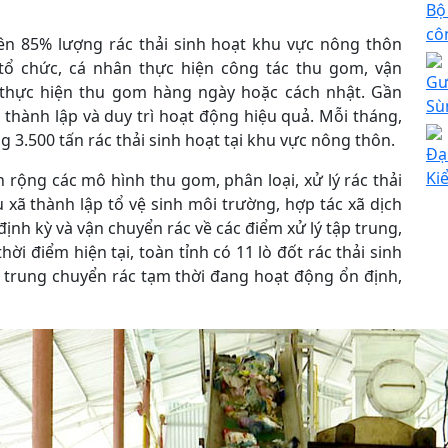
Bộ
cô
rên 85% lượng rác thải sinh hoạt khu vực nông thôn
tổ chức, cá nhân thực hiện công tác thu gom, vận
Gư
ã thực hiện thu gom hàng ngày hoặc cách nhật. Gần
Sù
 thành lập và duy trì hoạt động hiệu quả. Mỗi tháng,
g 3.500 tấn rác thải sinh hoạt tại khu vực nông thôn.
Đạ
Ki
rộng các mô hình thu gom, phân loại, xử lý rác thải
u xã thành lập tổ vệ sinh môi trường, hợp tác xã dịch
nh kỳ và vận chuyển rác về các điểm xử lý tập trung,
i điểm hiện tại, toàn tỉnh có 11 lò đốt rác thải sinh
m trung chuyển rác tạm thời đang hoạt động ổn định,