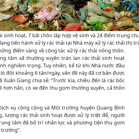
hải sinh hoạt, 7 bãi chôn lấp hợp vệ sinh và 24 điểm trung 
ng tiến hành xử lý rác thải tại Nhà máy xử lý rác thải thị 
ững điểm sáng về công tác xử lý rác thải nông thôn.
ung tâm xã thường xuyên tràn lan rác thải sinh hoạt
inh nghiêm trọng. Tuy nhiên, kể từ khi Nhà nước đầu
 lò đốt khoảng 6 tấn/ngày, vấn đề này đã cơ bản được
 Xuân Giang chia sẻ: “Trước kia, chiều đến là rác bốc
 sẽ hơn hẳn, có xe đến thu gom thường xuyên, cả thôn
ịch vụ công cộng và Môi trường huyện Quang Bình
g, lượng rác thải sinh hoạt được xử lý triệt để, người
rung tâm đã bố trí nhân lực và phương tiện thu gom
 trường”.