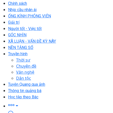
Chính sách
Nhịp cầu nhân ái
ỐNG KÍNH PHÓNG VIÊN
Giải trí
Người tốt - Việc tốt
GÓC NHÌN
XÃ LUẬN - VẤN ĐỀ KỲ NÀY
NỀN TẢNG SỐ
Truyền hình
Thời sự
Chuyên đề
Văn nghệ
Dân tộc
Tuyên Quang qua ảnh
Thông tin quảng bá
Học tập theo Bác