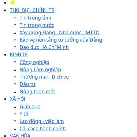
THỜI SỰ - CHÍNH TRỊ
Tin trong tỉnh
Tin trong nước
Xây dựng Đảng - Nhà nước - MTTQ
Bảo vệ nền tảng tư tưởng của Đảng
Đạo đức Hồ Chí Minh
KINH TẾ
Công nghiệp
Nông-Lâm nghiệp
Thương mại - Dịch vụ
Đầu tư
Nông thôn mới
XÃ HỘI
Giáo dục
Y tế
Lao động - việc làm
Cải cách hành chính
VĂN HÓA