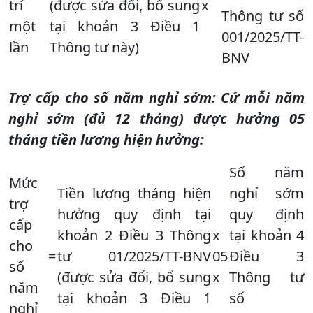
trí
(được sửa đổi, bổ sung
x
Thông tư số
một
tại khoản 3 Điều 1
001/2025/TT-
lần
Thông tư này)
BNV
Trợ cấp cho số năm nghỉ sớm: Cứ mỗi năm
nghỉ sớm (đủ 12 tháng) được hưởng 05
tháng tiền lương hiện hưởng:
Số năm
Mức
Tiền lương tháng hiện
nghỉ sớm
trợ
hưởng quy định tại
quy định
cấp
khoản 2 Điều 3 Thông
x
tại khoản 4
cho
=
tư 01/2025/TT-BNV
05
Điều 3
số
(được sửa đổi, bổ sung
x
Thông tư
năm
tại khoản 3 Điều 1
số
nghỉ