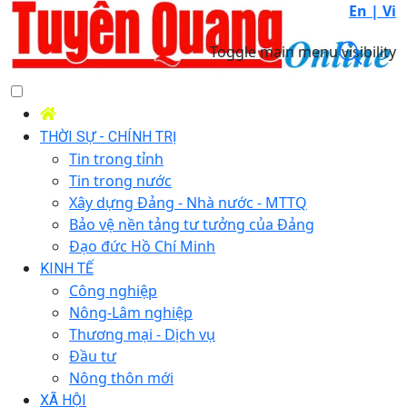
En |
Vi
Toggle main menu visibility
THỜI SỰ - CHÍNH TRỊ
Tin trong tỉnh
Tin trong nước
Xây dựng Đảng - Nhà nước - MTTQ
Bảo vệ nền tảng tư tưởng của Đảng
Đạo đức Hồ Chí Minh
KINH TẾ
Công nghiệp
Nông-Lâm nghiệp
Thương mại - Dịch vụ
Đầu tư
Nông thôn mới
XÃ HỘI