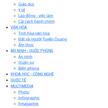
Giáo dục
Y tế
Lao động - việc làm
Cải cách hành chính
VĂN HÓA
Tinh hoa văn hóa
Đất và người Tuyên Quang
Ẩm thực
AN NINH - QUỐC PHÒNG
An ninh
Quân sự
Biên phòng
KHOA HỌC - CÔNG NGHỆ
QUỐC TẾ
MULTIMEDIA
Photo
Infographic
Emagazine