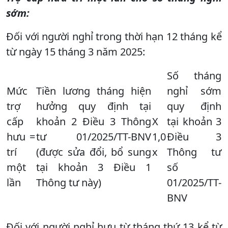
sớm:
Đối với người nghỉ trong thời hạn 12 tháng kể
từ ngày 15 tháng 3 năm 2025:
Số tháng
Mức
Tiền lương tháng hiện
nghỉ sớm
trợ
hưởng quy định tại
quy định
cấp
khoản 2 Điều 3 Thông
X
tại khoản 3
hưu
=
tư 01/2025/TT-BNV
1,0
Điều 3
trí
(được sửa đổi, bổ sung
x
Thông tư
một
tại khoản 3 Điều 1
số
lần
Thông tư này)
01/2025/TT-
BNV
Đối với người nghỉ hưu từ tháng thứ 13 kể từ