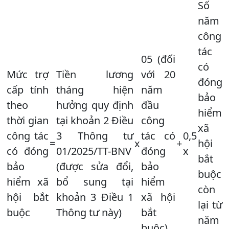
Số
năm
công
tác
05 (đối
có
Mức trợ
Tiền lương
với 20
đóng
cấp tính
tháng hiện
năm
bảo
theo
hưởng quy định
đầu
hiểm
thời gian
tại khoản 2 Điều
công
xã
công tác
3 Thông tư
tác có
0,5
=
x
+
hội
có đóng
01/2025/TT-BNV
đóng
x
bắt
bảo
(được sửa đổi,
bảo
buộc
hiểm xã
bổ sung tại
hiểm
còn
hội bắt
khoản 3 Điều 1
xã hội
lại từ
buộc
Thông tư này)
bắt
năm
buộc)