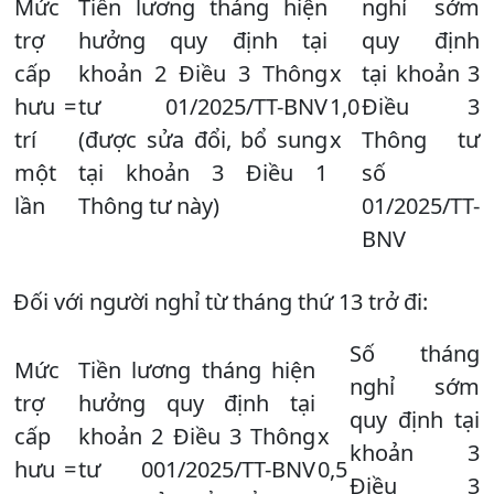
Mức
Tiền lương tháng hiện
nghỉ sớm
trợ
hưởng quy định tại
quy định
cấp
khoản 2 Điều 3 Thông
x
tại khoản 3
hưu
=
tư 01/2025/TT-BNV
1,0
Điều 3
trí
(được sửa đổi, bổ sung
x
Thông tư
một
tại khoản 3 Điều 1
số
lần
Thông tư này)
01/2025/TT-
BNV
Đối với người nghỉ từ tháng thứ 13 trở đi:
Số tháng
Mức
Tiền lương tháng hiện
nghỉ sớm
trợ
hưởng quy định tại
quy định tại
cấp
khoản 2 Điều 3 Thông
x
khoản 3
hưu
=
tư 001/2025/TT-BNV
0,5
Điều 3