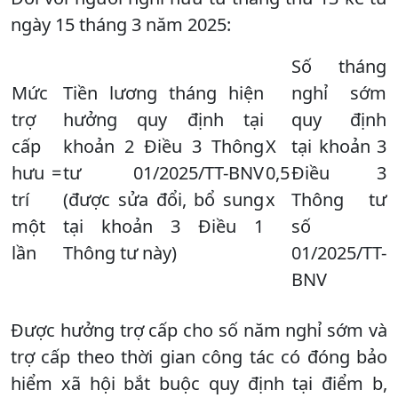
ngày 15 tháng 3 năm 2025:
Số tháng
Mức
Tiền lương tháng hiện
nghỉ sớm
trợ
hưởng quy định tại
quy định
cấp
khoản 2 Điều 3 Thông
X
tại khoản 3
hưu
=
tư 01/2025/TT-BNV
0,5
Điều 3
trí
(được sửa đổi, bổ sung
x
Thông tư
một
tại khoản 3 Điều 1
số
lần
Thông tư này)
01/2025/TT-
BNV
Được hưởng trợ cấp cho số năm nghỉ sớm và
trợ cấp theo thời gian công tác có đóng bảo
hiểm xã hội bắt buộc quy định tại điểm b,