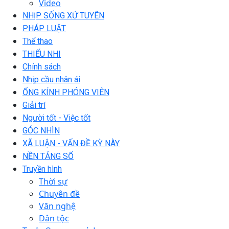
Video
NHỊP SỐNG XỨ TUYÊN
PHÁP LUẬT
Thể thao
THIẾU NHI
Chính sách
Nhịp cầu nhân ái
ỐNG KÍNH PHÓNG VIÊN
Giải trí
Người tốt - Việc tốt
GÓC NHÌN
XÃ LUẬN - VẤN ĐỀ KỲ NÀY
NỀN TẢNG SỐ
Truyền hình
Thời sự
Chuyên đề
Văn nghệ
Dân tộc