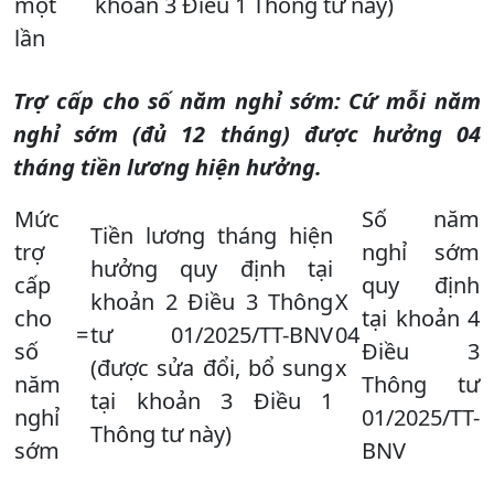
một
khoản 3 Điều 1 Thông tư này)
lần
Trợ cấp cho số năm nghỉ sớm: Cứ mỗi năm
nghỉ sớm (đủ 12 tháng) được hưởng 04
tháng tiền lương hiện hưởng.
Mức
Số năm
Tiền lương tháng hiện
trợ
nghỉ sớm
hưởng quy định tại
cấp
quy định
khoản 2 Điều 3 Thông
X
cho
tại khoản 4
=
tư 01/2025/TT-BNV
04
số
Điều 3
(được sửa đổi, bổ sung
x
năm
Thông tư
tại khoản 3 Điều 1
nghỉ
01/2025/TT-
Thông tư này)
sớm
BNV