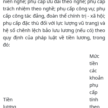
niên nghề; phụ cấp ưu đãi theo nghề; phụ cấp
trách nhiệm theo nghề; phụ cấp công vụ; phụ
cấp công tác đảng, đoàn thể chính trị - xã hội;
phụ cấp đặc thù đối với lực lượng vũ trang) và
hệ số chênh lệch bảo lưu lương (nếu có) theo
quy định của pháp luật về tiền lương, trong
đó:
Mức
tiền
các
khoản
phụ
cấp
Tiền
tính
lương
theo