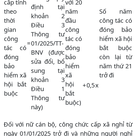
cấp tính
với 20
định tại
theo
năm
Số năm
khoản 2
thời
đầu
công tác có
Điều 3
gian
công
đóng bảo
Thông tư
công
tác có
hiểm xã hội
=
01/2025/TT-
tác có
đóng
bắt buộc
BNV (được
đóng
bảo
còn lại từ
sửa đổi, bổ
bảo
hiểm
năm thứ 21
sung tại
hiểm xã
xã
trở đi
khoản 3
hội bắt
hội
+
0,5
x
Điều 1
buộc
bắt
Thông tư
buộc)
này)
Đối với nữ cán bộ, công chức cấp xã nghỉ từ
ngày 01/01/2025 trở đi và những người nghỉ