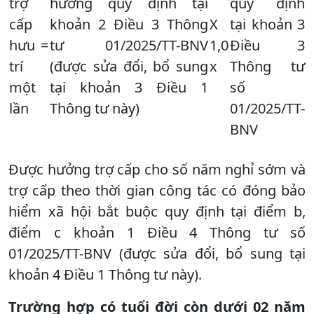
trợ
hưởng quy định tại
quy định
cấp
khoản 2 Điều 3 Thông
X
tại khoản 3
hưu
=
tư 01/2025/TT-BNV
1,0
Điều 3
trí
(được sửa đổi, bổ sung
x
Thông tư
một
tại khoản 3 Điều 1
số
lần
Thông tư này)
01/2025/TT-
BNV
Được hưởng trợ cấp cho số năm nghỉ sớm và
trợ cấp theo thời gian công tác có đóng bảo
hiểm xã hội bắt buộc quy định tại điểm b,
điểm c khoản 1 Điều 4 Thông tư số
01/2025/TT-BNV (được sửa đổi, bổ sung tại
khoản 4 Điều 1 Thông tư này).
Trường hợp có tuổi đời còn dưới 02 năm