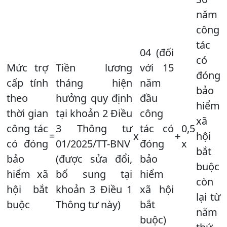
năm
công
tác
04 (đối
có
Mức trợ
Tiền lương
với 15
đóng
cấp tính
tháng hiện
năm
bảo
theo
hưởng quy định
đầu
hiểm
thời gian
tại khoản 2 Điều
công
xã
công tác
3 Thông tư
tác có
0,5
=
x
+
hội
có đóng
01/2025/TT-BNV
đóng
x
bắt
bảo
(được sửa đổi,
bảo
buộc
hiểm xã
bổ sung tại
hiểm
còn
hội bắt
khoản 3 Điều 1
xã hội
lại từ
buộc
Thông tư này)
bắt
năm
buộc)