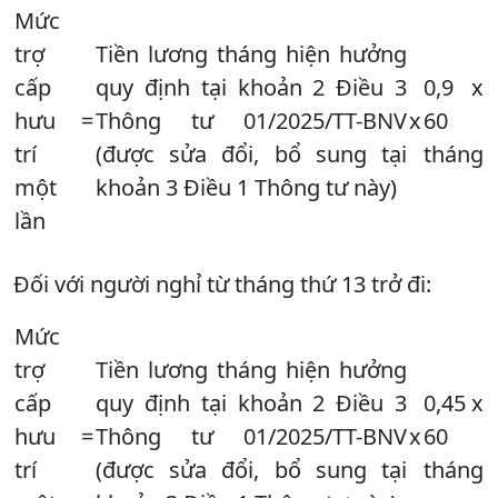
Mức
trợ
Tiền lương tháng hiện hưởng
cấp
quy định tại khoản 2 Điều 3
0,9 x
hưu
=
Thông tư 01/2025/TT-BNV
x
60
trí
(được sửa đổi, bổ sung tại
tháng
một
khoản 3 Điều 1 Thông tư này)
lần
Đối với người nghỉ từ tháng thứ 13 trở đi:
Mức
trợ
Tiền lương tháng hiện hưởng
cấp
quy định tại khoản 2 Điều 3
0,45 x
hưu
=
Thông tư 01/2025/TT-BNV
x
60
trí
(được sửa đổi, bổ sung tại
tháng