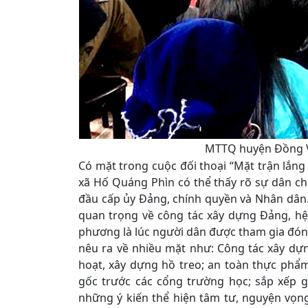
MTTQ huyện Đồng Văn
Có mặt trong cuộc đối thoại “Mặt trận lắn
xã Hố Quáng Phìn có thể thấy rõ sự dân ch
đầu cấp ủy Đảng, chính quyền và Nhân dân.
quan trọng về công tác xây dựng Đảng, hệ th
phương là lúc người dân được tham gia đóng
nêu ra về nhiều mặt như: Công tác xây dựn
hoạt, xây dựng hồ treo; an toàn thực ph
gốc trước các cổng trường học; sắp xếp g
những ý kiến thể hiện tâm tư, nguyện vọn