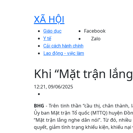
XÃ HỘI
Facebook
Giáo dục
Zalo
Y tế
Cải cách hành chính
Lao động - việc làm
Khi “Mặt trận lắn
12:21, 09/06/2025
BHG
- Trên tinh thần “cầu thị, chân thành,
Ủy ban Mặt trận Tổ quốc (MTTQ) huyện Đồng 
“Mặt trận lắng nghe dân nói”. Từ đó, nhiều ý
quyết, giảm tình trạng khiếu kiện, khiếu nạ