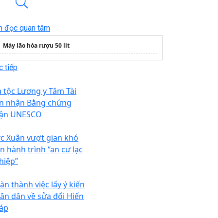
n đọc quan tâm
Máy lão hóa rượu 50 lít
 tiếp
a tộc Lương y Tâm Tài
n nhận Bằng chứng
ận UNESCO
c Xuân vượt gian khó
ên hành trình “an cư lạc
hiệp”
àn thành việc lấy ý kiến
ân dân về sửa đổi Hiến
áp