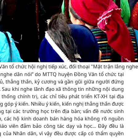
 tổ chức hội nghị tiếp xúc, đối thoại "Mặt trận lắng nghe
g nghe dân nói” do MTTQ huyện Đồng Văn tổ chức tại
ủ, thẳng thắn, kỷ cương và gần gũi giữa người đứng
 Sau khi nghe lãnh đạo xã thông tin những nội dung
ống chính trị, các chỉ tiêu phát triển KT-XH tại địa
 góp ý kiến. Nhiều ý kiến, kiến nghị thẳng thắn được
g tại các trường học trên địa bàn; vấn đề nước sinh
ẩm, các hộ kinh doanh bán hàng hóa không rõ nguồn
iáo viên đảm bảo công tác dạy và học... Đây đều là
g của Nhân dân, vì vậy đều được cấp có thẩm quyền