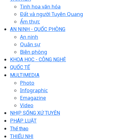
Tinh hoa văn hóa
Đất và người Tuyên Quang
Ẩm thực
AN NINH - QUỐC PHÒNG
An ninh
Quân sự
Biên phòng
KHOA HỌC - CÔNG NGHỆ
QUỐC TẾ
MULTIMEDIA
Photo
Infographic
Emagazine
Video
NHỊP SỐNG XỨ TUYÊN
PHÁP LUẬT
Thể thao
THIẾU NHI