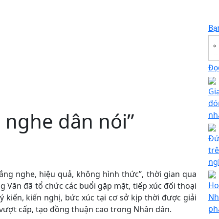
Bạ
Đọc
Gi
đó
g nghe dân nói”
nh
Đứ
tr
ng
 lắng nghe, hiệu quả, không hình thức”, thời gian qua
Ho
Văn đã tổ chức các buổi gặp mặt, tiếp xúc đối thoại
Nh
 kiến, kiến nghị, bức xúc tại cơ sở kịp thời được giải
ph
i vượt cấp, tạo đồng thuận cao trong Nhân dân.