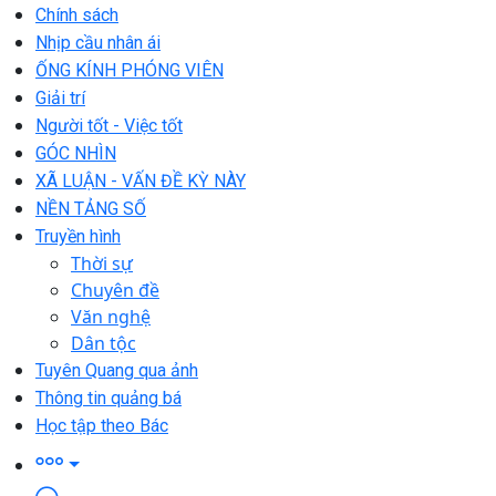
Chính sách
Nhịp cầu nhân ái
ỐNG KÍNH PHÓNG VIÊN
Giải trí
Người tốt - Việc tốt
GÓC NHÌN
XÃ LUẬN - VẤN ĐỀ KỲ NÀY
NỀN TẢNG SỐ
Truyền hình
Thời sự
Chuyên đề
Văn nghệ
Dân tộc
Tuyên Quang qua ảnh
Thông tin quảng bá
Học tập theo Bác