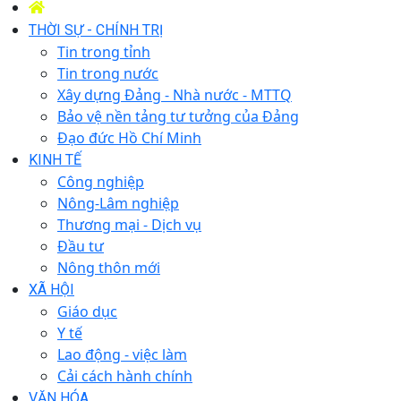
THỜI SỰ - CHÍNH TRỊ
Tin trong tỉnh
Tin trong nước
Xây dựng Đảng - Nhà nước - MTTQ
Bảo vệ nền tảng tư tưởng của Đảng
Đạo đức Hồ Chí Minh
KINH TẾ
Công nghiệp
Nông-Lâm nghiệp
Thương mại - Dịch vụ
Đầu tư
Nông thôn mới
XÃ HỘI
Giáo dục
Y tế
Lao động - việc làm
Cải cách hành chính
VĂN HÓA