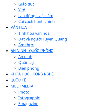
Giáo dục
Y tế
Lao động - việc làm
Cải cách hành chính
VĂN HÓA
Tinh hoa văn hóa
Đất và người Tuyên Quang
Ẩm thực
AN NINH - QUỐC PHÒNG
An ninh
Quân sự
Biên phòng
KHOA HỌC - CÔNG NGHỆ
QUỐC TẾ
MULTIMEDIA
Photo
Infographic
Emagazine