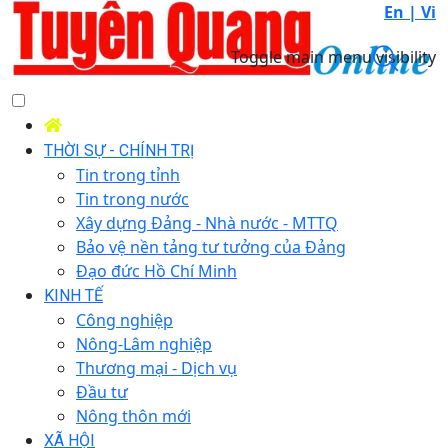
En |
Vi
Toggle main menu visibility
THỜI SỰ - CHÍNH TRỊ
Tin trong tỉnh
Tin trong nước
Xây dựng Đảng - Nhà nước - MTTQ
Bảo vệ nền tảng tư tưởng của Đảng
Đạo đức Hồ Chí Minh
KINH TẾ
Công nghiệp
Nông-Lâm nghiệp
Thương mại - Dịch vụ
Đầu tư
Nông thôn mới
XÃ HỘI