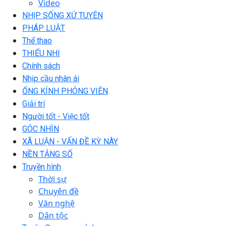
Video
NHỊP SỐNG XỨ TUYÊN
PHÁP LUẬT
Thể thao
THIẾU NHI
Chính sách
Nhịp cầu nhân ái
ỐNG KÍNH PHÓNG VIÊN
Giải trí
Người tốt - Việc tốt
GÓC NHÌN
XÃ LUẬN - VẤN ĐỀ KỲ NÀY
NỀN TẢNG SỐ
Truyền hình
Thời sự
Chuyên đề
Văn nghệ
Dân tộc