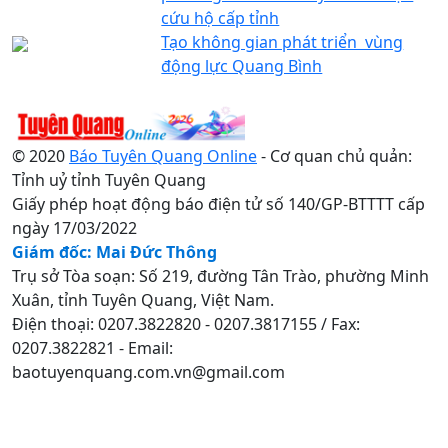
cứu hộ cấp tỉnh
Tạo không gian phát triển vùng
động lực Quang Bình
© 2020
Báo Tuyên Quang Online
- Cơ quan chủ quản:
Tỉnh uỷ tỉnh Tuyên Quang
Giấy phép hoạt động báo điện tử số 140/GP-BTTTT cấp
ngày 17/03/2022
Giám đốc: Mai Đức Thông
Trụ sở Tòa soạn: Số 219, đường Tân Trào, phường Minh
Xuân, tỉnh Tuyên Quang, Việt Nam.
Điện thoại: 0207.3822820 - 0207.3817155 / Fax:
0207.3822821 - Email:
baotuyenquang.com.vn@gmail.com