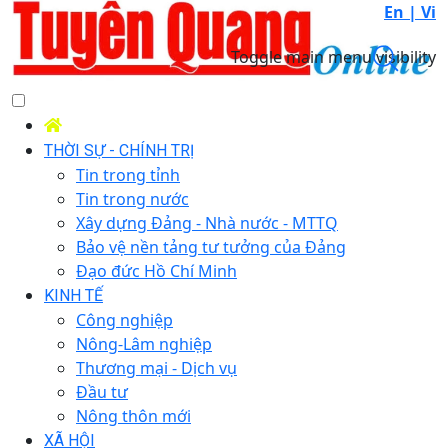
En |
Vi
Toggle main menu visibility
THỜI SỰ - CHÍNH TRỊ
Tin trong tỉnh
Tin trong nước
Xây dựng Đảng - Nhà nước - MTTQ
Bảo vệ nền tảng tư tưởng của Đảng
Đạo đức Hồ Chí Minh
KINH TẾ
Công nghiệp
Nông-Lâm nghiệp
Thương mại - Dịch vụ
Đầu tư
Nông thôn mới
XÃ HỘI