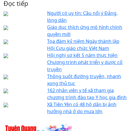
Đọc tiếp
Người có uy tín: Cầu nối ý Đảng,
lòng dân
Giáo dục thích ứng mô hình chính
quyền mới
Tọa đàm kỷ niệm Ngày thành lập
Hội Cựu giáo chức Việt Nam
Hội nghị sơ kết 5 năm thực hiện
Chương trình phát triển y dược cổ
truyền
Thông suốt đường truyền, nhanh
xong thủ tục
162 nhân viên y tế xã tham gia
chương trình đào tạo Y học gia đình
Xã Tiên Yên có 48 hộ dân bị ảnh
hưởng nhà ở do mưa lớn