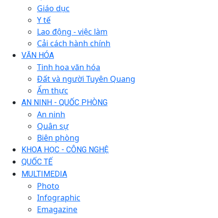
Giáo dục
Y tế
Lao động - việc làm
Cải cách hành chính
VĂN HÓA
Tinh hoa văn hóa
Đất và người Tuyên Quang
Ẩm thực
AN NINH - QUỐC PHÒNG
An ninh
Quân sự
Biên phòng
KHOA HỌC - CÔNG NGHỆ
QUỐC TẾ
MULTIMEDIA
Photo
Infographic
Emagazine