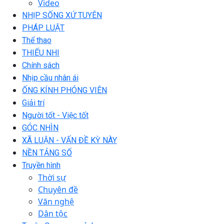
Video
NHỊP SỐNG XỨ TUYÊN
PHÁP LUẬT
Thể thao
THIẾU NHI
Chính sách
Nhịp cầu nhân ái
ỐNG KÍNH PHÓNG VIÊN
Giải trí
Người tốt - Việc tốt
GÓC NHÌN
XÃ LUẬN - VẤN ĐỀ KỲ NÀY
NỀN TẢNG SỐ
Truyền hình
Thời sự
Chuyên đề
Văn nghệ
Dân tộc