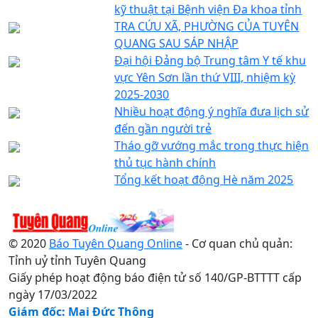
kỹ thuật tại Bệnh viện Đa khoa tỉnh
TRA CỨU XÃ, PHƯỜNG CỦA TUYÊN
QUANG SAU SÁP NHẬP
Đại hội Đảng bộ Trung tâm Y tế khu
vực Yên Sơn lần thứ VIII, nhiệm kỳ
2025-2030
Nhiều hoạt động ý nghĩa đưa lịch sử
đến gần người trẻ
Tháo gỡ vướng mắc trong thực hiện
thủ tục hành chính
Tổng kết hoạt động Hè năm 2025
© 2020
Báo Tuyên Quang Online
- Cơ quan chủ quản:
Tỉnh uỷ tỉnh Tuyên Quang
Giấy phép hoạt động báo điện tử số 140/GP-BTTTT cấp
ngày 17/03/2022
Giám đốc: Mai Đức Thông