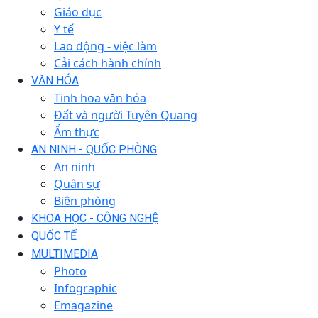
Giáo dục
Y tế
Lao động - việc làm
Cải cách hành chính
VĂN HÓA
Tinh hoa văn hóa
Đất và người Tuyên Quang
Ẩm thực
AN NINH - QUỐC PHÒNG
An ninh
Quân sự
Biên phòng
KHOA HỌC - CÔNG NGHỆ
QUỐC TẾ
MULTIMEDIA
Photo
Infographic
Emagazine