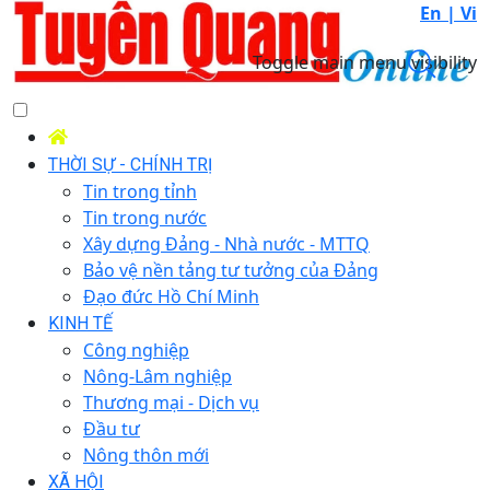
En |
Vi
Toggle main menu visibility
THỜI SỰ - CHÍNH TRỊ
Tin trong tỉnh
Tin trong nước
Xây dựng Đảng - Nhà nước - MTTQ
Bảo vệ nền tảng tư tưởng của Đảng
Đạo đức Hồ Chí Minh
KINH TẾ
Công nghiệp
Nông-Lâm nghiệp
Thương mại - Dịch vụ
Đầu tư
Nông thôn mới
XÃ HỘI