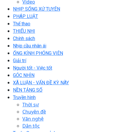
Video
NHỊP SỐNG XỨ TUYÊN
PHÁP LUẬT
Thể thao
THIẾU NHI
Chính sách
Nhịp cầu nhân ái
ỐNG KÍNH PHÓNG VIÊN
Giải trí
Người tốt - Việc tốt
GÓC NHÌN
XÃ LUẬN - VẤN ĐỀ KỲ NÀY
NỀN TẢNG SỐ
Truyền hình
Thời sự
Chuyên đề
Văn nghệ
Dân tộc