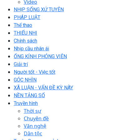
Video
NHỊP SỐNG XỨ TUYÊN
PHÁP LUẬT
Thể thao
THIẾU NHI
Chính sách
Nhịp cầu nhân ái
ỐNG KÍNH PHÓNG VIÊN
Giải trí
Người tốt - Việc tốt
GÓC NHÌN
XÃ LUẬN - VẤN ĐỀ KỲ NÀY
NỀN TẢNG SỐ
Truyền hình
Thời sự
Chuyên đề
Văn nghệ
Dân tộc