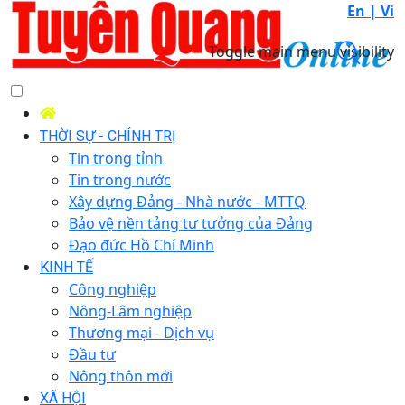
En |
Vi
Toggle main menu visibility
THỜI SỰ - CHÍNH TRỊ
Tin trong tỉnh
Tin trong nước
Xây dựng Đảng - Nhà nước - MTTQ
Bảo vệ nền tảng tư tưởng của Đảng
Đạo đức Hồ Chí Minh
KINH TẾ
Công nghiệp
Nông-Lâm nghiệp
Thương mại - Dịch vụ
Đầu tư
Nông thôn mới
XÃ HỘI