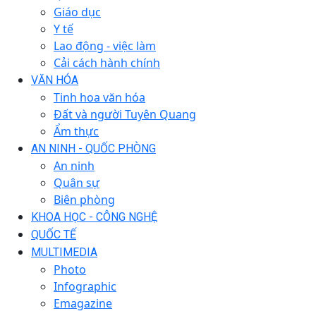
Giáo dục
Y tế
Lao động - việc làm
Cải cách hành chính
VĂN HÓA
Tinh hoa văn hóa
Đất và người Tuyên Quang
Ẩm thực
AN NINH - QUỐC PHÒNG
An ninh
Quân sự
Biên phòng
KHOA HỌC - CÔNG NGHỆ
QUỐC TẾ
MULTIMEDIA
Photo
Infographic
Emagazine