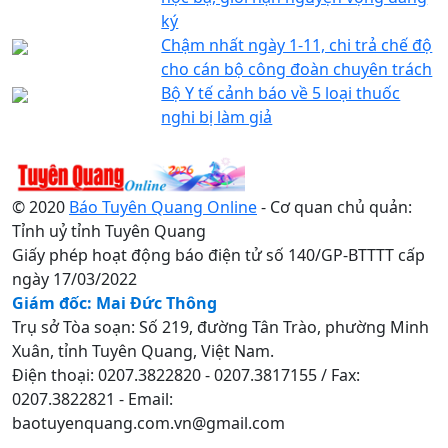
ký
Chậm nhất ngày 1-11, chi trả chế độ
cho cán bộ công đoàn chuyên trách
Bộ Y tế cảnh báo về 5 loại thuốc
nghi bị làm giả
© 2020
Báo Tuyên Quang Online
- Cơ quan chủ quản:
Tỉnh uỷ tỉnh Tuyên Quang
Giấy phép hoạt động báo điện tử số 140/GP-BTTTT cấp
ngày 17/03/2022
Giám đốc: Mai Đức Thông
Trụ sở Tòa soạn: Số 219, đường Tân Trào, phường Minh
Xuân, tỉnh Tuyên Quang, Việt Nam.
Điện thoại: 0207.3822820 - 0207.3817155 / Fax:
0207.3822821 - Email:
baotuyenquang.com.vn@gmail.com