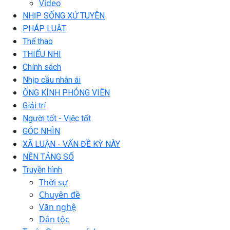
Video
NHỊP SỐNG XỨ TUYÊN
PHÁP LUẬT
Thể thao
THIẾU NHI
Chính sách
Nhịp cầu nhân ái
ỐNG KÍNH PHÓNG VIÊN
Giải trí
Người tốt - Việc tốt
GÓC NHÌN
XÃ LUẬN - VẤN ĐỀ KỲ NÀY
NỀN TẢNG SỐ
Truyền hình
Thời sự
Chuyên đề
Văn nghệ
Dân tộc