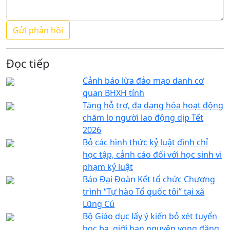
Đọc tiếp
Cảnh báo lừa đảo mạo danh cơ
quan BHXH tỉnh
Tăng hỗ trợ, đa dạng hóa hoạt động
chăm lo người lao động dịp Tết
2026
Bỏ các hình thức kỷ luật đình chỉ
học tập, cảnh cáo đối với học sinh vi
phạm kỷ luật
Báo Đại Đoàn Kết tổ chức Chương
trình “Tự hào Tổ quốc tôi” tại xã
Lũng Cú
Bộ Giáo dục lấy ý kiến bỏ xét tuyển
học bạ, giới hạn nguyện vọng đăng