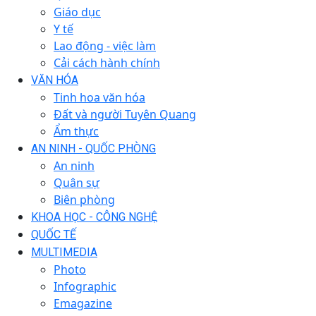
Giáo dục
Y tế
Lao động - việc làm
Cải cách hành chính
VĂN HÓA
Tinh hoa văn hóa
Đất và người Tuyên Quang
Ẩm thực
AN NINH - QUỐC PHÒNG
An ninh
Quân sự
Biên phòng
KHOA HỌC - CÔNG NGHỆ
QUỐC TẾ
MULTIMEDIA
Photo
Infographic
Emagazine