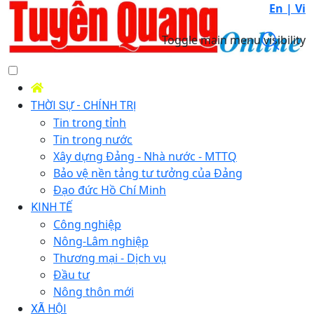
En |
Vi
Toggle main menu visibility
THỜI SỰ - CHÍNH TRỊ
Tin trong tỉnh
Tin trong nước
Xây dựng Đảng - Nhà nước - MTTQ
Bảo vệ nền tảng tư tưởng của Đảng
Đạo đức Hồ Chí Minh
KINH TẾ
Công nghiệp
Nông-Lâm nghiệp
Thương mại - Dịch vụ
Đầu tư
Nông thôn mới
XÃ HỘI