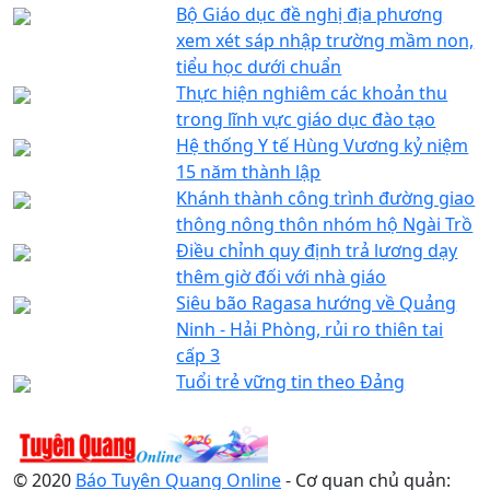
Bộ Giáo dục đề nghị địa phương
xem xét sáp nhập trường mầm non,
tiểu học dưới chuẩn
Thực hiện nghiêm các khoản thu
trong lĩnh vực giáo dục đào tạo
Hệ thống Y tế Hùng Vương kỷ niệm
15 năm thành lập
Khánh thành công trình đường giao
thông nông thôn nhóm hộ Ngài Trồ
Điều chỉnh quy định trả lương dạy
thêm giờ đối với nhà giáo
Siêu bão Ragasa hướng về Quảng
Ninh - Hải Phòng, rủi ro thiên tai
cấp 3
Tuổi trẻ vững tin theo Đảng
© 2020
Báo Tuyên Quang Online
- Cơ quan chủ quản: