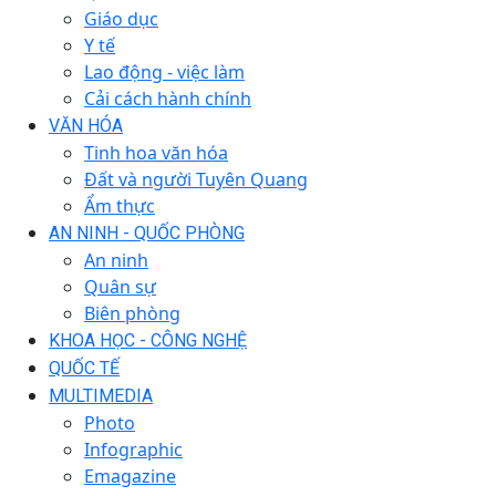
Giáo dục
Y tế
Lao động - việc làm
Cải cách hành chính
VĂN HÓA
Tinh hoa văn hóa
Đất và người Tuyên Quang
Ẩm thực
AN NINH - QUỐC PHÒNG
An ninh
Quân sự
Biên phòng
KHOA HỌC - CÔNG NGHỆ
QUỐC TẾ
MULTIMEDIA
Photo
Infographic
Emagazine