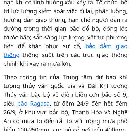
nạn khi có tình huống xấu xảy ra. Tổ chức, bố
trí lực lượng kiểm soát việc đi lại, phân luồng,
hướng dẫn giao thông, hạn chế người dân ra
đường trong thời gian bão đổ bộ, dông lốc
trước bão; sẵn sàng lực lượng, vật tư, phương
tiện để khắc phục sự cố,
bảo đảm giao
thông
thông suốt trên các trục giao thông
chính khi xảy ra mưa lớn.
Theo thông tin của Trung tâm dự báo khí
tượng thủy văn quốc gia và Đài Khí tượng
Thủy văn bắc bộ về diễn biến cơn bão số 9,
siêu
bão Ragasa
, từ đêm 24/9 đến hết đêm
26/9, ở khu vực bắc bộ, Thanh Hóa và Nghệ
An có mưa to đến rất to với lượng mưa phổ
biến 100-250mm, cục bộ có nơi trên 400mm.