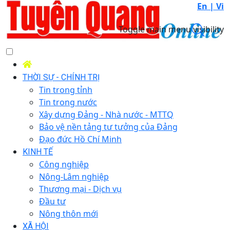
En |
Vi
Toggle main menu visibility
THỜI SỰ - CHÍNH TRỊ
Tin trong tỉnh
Tin trong nước
Xây dựng Đảng - Nhà nước - MTTQ
Bảo vệ nền tảng tư tưởng của Đảng
Đạo đức Hồ Chí Minh
KINH TẾ
Công nghiệp
Nông-Lâm nghiệp
Thương mại - Dịch vụ
Đầu tư
Nông thôn mới
XÃ HỘI