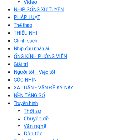
Video
NHỊP SỐNG XỨ TUYÊN
PHÁP LUẬT
Thể thao
THIẾU NHI
Chính sách
Nhịp cầu nhân ái
ỐNG KÍNH PHÓNG VIÊN
Giải trí
Người tốt - Việc tốt
GÓC NHÌN
XÃ LUẬN - VẤN ĐỀ KỲ NÀY
NỀN TẢNG SỐ
Truyền hình
Thời sự
Chuyên đề
Văn nghệ
Dân tộc