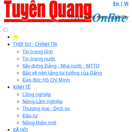
En |
Vi
Toggle main menu visibility
THỜI SỰ - CHÍNH TRỊ
Tin trong tỉnh
Tin trong nước
Xây dựng Đảng - Nhà nước - MTTQ
Bảo vệ nền tảng tư tưởng của Đảng
Đạo đức Hồ Chí Minh
KINH TẾ
Công nghiệp
Nông-Lâm nghiệp
Thương mại - Dịch vụ
Đầu tư
Nông thôn mới
XÃ HỘI