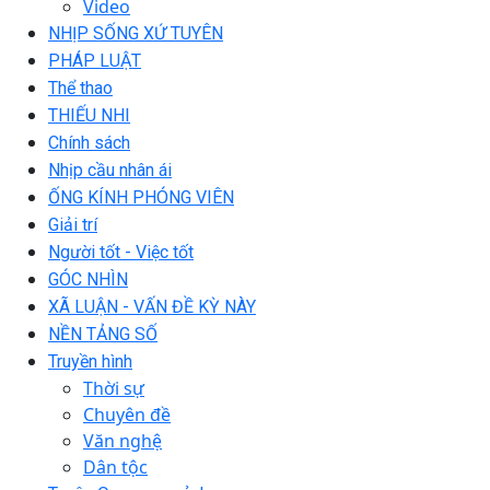
Video
NHỊP SỐNG XỨ TUYÊN
PHÁP LUẬT
Thể thao
THIẾU NHI
Chính sách
Nhịp cầu nhân ái
ỐNG KÍNH PHÓNG VIÊN
Giải trí
Người tốt - Việc tốt
GÓC NHÌN
XÃ LUẬN - VẤN ĐỀ KỲ NÀY
NỀN TẢNG SỐ
Truyền hình
Thời sự
Chuyên đề
Văn nghệ
Dân tộc