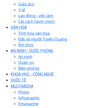
Giáo dục
Y tế
Lao động - việc làm
Cải cách hành chính
VĂN HÓA
Tinh hoa văn hóa
Đất và người Tuyên Quang
Ẩm thực
AN NINH - QUỐC PHÒNG
An ninh
Quân sự
Biên phòng
KHOA HỌC - CÔNG NGHỆ
QUỐC TẾ
MULTIMEDIA
Photo
Infographic
Emagazine