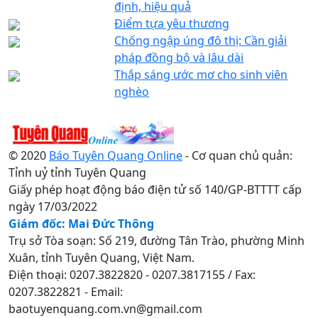
định, hiệu quả
Điểm tựa yêu thương
Chống ngập úng đô thị: Cần giải
pháp đồng bộ và lâu dài
Thắp sáng ước mơ cho sinh viên
nghèo
© 2020
Báo Tuyên Quang Online
- Cơ quan chủ quản:
Tỉnh uỷ tỉnh Tuyên Quang
Giấy phép hoạt động báo điện tử số 140/GP-BTTTT cấp
ngày 17/03/2022
Giám đốc: Mai Đức Thông
Trụ sở Tòa soạn: Số 219, đường Tân Trào, phường Minh
Xuân, tỉnh Tuyên Quang, Việt Nam.
Điện thoại: 0207.3822820 - 0207.3817155 / Fax:
0207.3822821 - Email:
baotuyenquang.com.vn@gmail.com