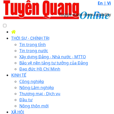
En |
Vi
Toggle main menu visibility
THỜI SỰ - CHÍNH TRỊ
Tin trong tỉnh
Tin trong nước
Xây dựng Đảng - Nhà nước - MTTQ
Bảo vệ nền tảng tư tưởng của Đảng
Đạo đức Hồ Chí Minh
KINH TẾ
Công nghiệp
Nông-Lâm nghiệp
Thương mại - Dịch vụ
Đầu tư
Nông thôn mới
XÃ HỘI