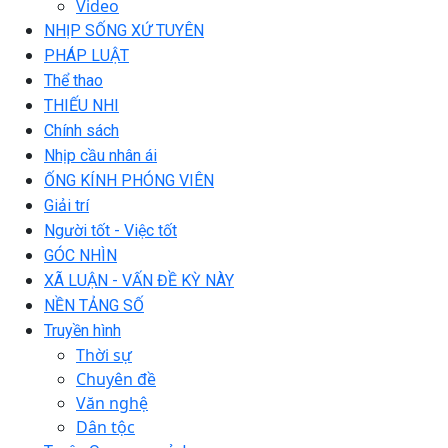
Video
NHỊP SỐNG XỨ TUYÊN
PHÁP LUẬT
Thể thao
THIẾU NHI
Chính sách
Nhịp cầu nhân ái
ỐNG KÍNH PHÓNG VIÊN
Giải trí
Người tốt - Việc tốt
GÓC NHÌN
XÃ LUẬN - VẤN ĐỀ KỲ NÀY
NỀN TẢNG SỐ
Truyền hình
Thời sự
Chuyên đề
Văn nghệ
Dân tộc