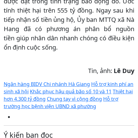
được đặt trong tình trạng báo động đỏ. Ước
tính thiệt hại trên 555 tỷ đồng. Ngay sau khi
tiếp nhận số tiền ủng hộ, Ủy ban MTTQ xã Nà
Hang đã có phương án phân bổ nguồn
tiền giúp nhân dân nhanh chóng có điều kiện
ổn định cuộc sống.
Tin, ảnh:
Lê Duy
Ngân hàng BIDV Chi nhánh Hà Giang
Hỗ trợ kinh phí an
sinh xã hội
Khắc phục hậu quả bão số 10 và 11
Thiệt hại
hơn 4.300 tỷ đồng
Chung tay vì cộng đồng
Hỗ trợ
trường học bệnh viện UBND xã phường
Ý kiến bạn đọc