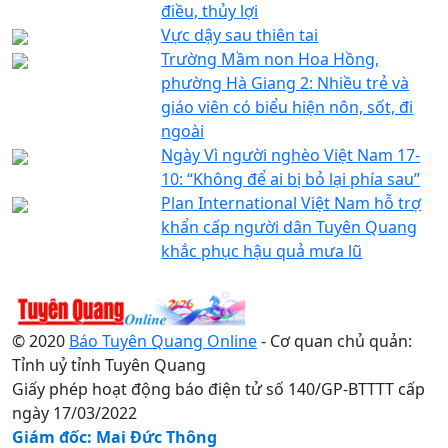
điều, thủy lợi
Vực dậy sau thiên tai
Trường Mầm non Hoa Hồng,
phường Hà Giang 2: Nhiều trẻ và
giáo viên có biểu hiện nôn, sốt, đi
ngoài
Ngày Vì người nghèo Việt Nam 17-
10: “Không để ai bị bỏ lại phía sau”
Plan International Việt Nam hỗ trợ
khẩn cấp người dân Tuyên Quang
khắc phục hậu quả mưa lũ
© 2020
Báo Tuyên Quang Online
- Cơ quan chủ quản:
Tỉnh uỷ tỉnh Tuyên Quang
Giấy phép hoạt động báo điện tử số 140/GP-BTTTT cấp
ngày 17/03/2022
Giám đốc: Mai Đức Thông