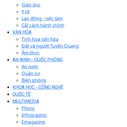
Giáo dục
Y tế
Lao động - việc làm
Cải cách hành chính
VĂN HÓA
Tinh hoa văn hóa
Đất và người Tuyên Quang
Ẩm thực
AN NINH - QUỐC PHÒNG
An ninh
Quân sự
Biên phòng
KHOA HỌC - CÔNG NGHỆ
QUỐC TẾ
MULTIMEDIA
Photo
Infographic
Emagazine