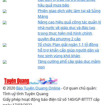
hậu quả mưa bão
Phiên giao dịch việc làm tại xã Sủng
Máng
Nâng cao hiệu quả công tác quản lý
nhà nước về giáo dục và đào tạo
trong thực hiện mô hình chính
quyền địa phương 2 cấp
Tổ chức Plan giải ngân 1,1 tỷ đồng
hỗ trợ khẩn cấp giúp người dân và
học sinh vùng khó khăn
Tăng cường phổ cập giáo dục mầm
non
© 2020
Báo Tuyên Quang Online
- Cơ quan chủ quản:
Tỉnh uỷ tỉnh Tuyên Quang
Giấy phép hoạt động báo điện tử số 140/GP-BTTTT cấp
ngày 17/03/2022