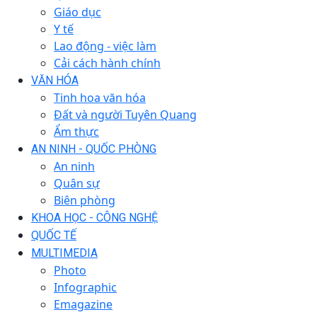
Giáo dục
Y tế
Lao động - việc làm
Cải cách hành chính
VĂN HÓA
Tinh hoa văn hóa
Đất và người Tuyên Quang
Ẩm thực
AN NINH - QUỐC PHÒNG
An ninh
Quân sự
Biên phòng
KHOA HỌC - CÔNG NGHỆ
QUỐC TẾ
MULTIMEDIA
Photo
Infographic
Emagazine