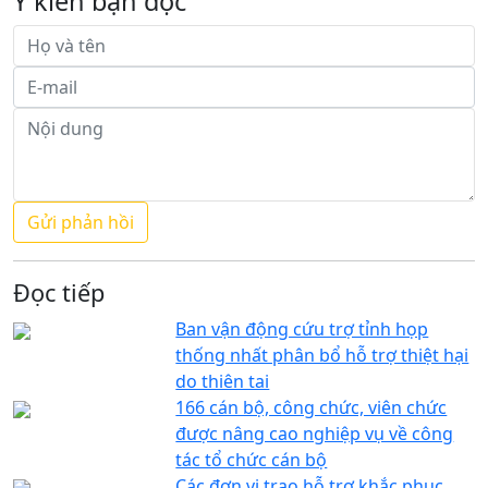
Ý kiến bạn đọc
Đọc tiếp
Ban vận động cứu trợ tỉnh họp
thống nhất phân bổ hỗ trợ thiệt hại
do thiên tai
166 cán bộ, công chức, viên chức
được nâng cao nghiệp vụ về công
tác tổ chức cán bộ
Các đơn vị trao hỗ trợ khắc phục