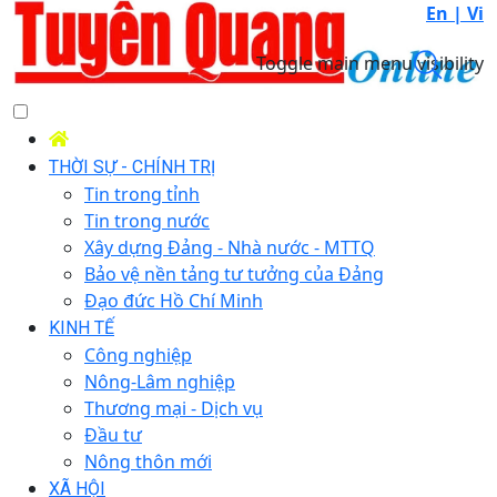
En |
Vi
Toggle main menu visibility
THỜI SỰ - CHÍNH TRỊ
Tin trong tỉnh
Tin trong nước
Xây dựng Đảng - Nhà nước - MTTQ
Bảo vệ nền tảng tư tưởng của Đảng
Đạo đức Hồ Chí Minh
KINH TẾ
Công nghiệp
Nông-Lâm nghiệp
Thương mại - Dịch vụ
Đầu tư
Nông thôn mới
XÃ HỘI