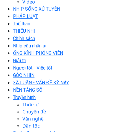
Video
NHỊP SỐNG XỨ TUYÊN
PHÁP LUẬT
Thể thao
THIẾU NHI
Chính sách
Nhịp cầu nhân ái
ỐNG KÍNH PHÓNG VIÊN
Giải trí
Người tốt - Việc tốt
GÓC NHÌN
XÃ LUẬN - VẤN ĐỀ KỲ NÀY
NỀN TẢNG SỐ
Truyền hình
Thời sự
Chuyên đề
Văn nghệ
Dân tộc