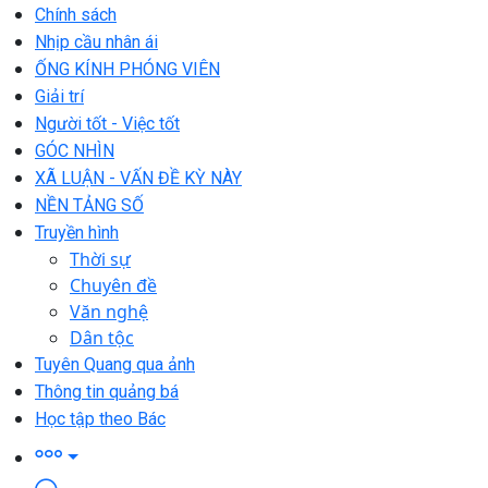
Chính sách
Nhịp cầu nhân ái
ỐNG KÍNH PHÓNG VIÊN
Giải trí
Người tốt - Việc tốt
GÓC NHÌN
XÃ LUẬN - VẤN ĐỀ KỲ NÀY
NỀN TẢNG SỐ
Truyền hình
Thời sự
Chuyên đề
Văn nghệ
Dân tộc
Tuyên Quang qua ảnh
Thông tin quảng bá
Học tập theo Bác