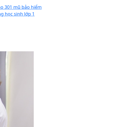
ao 301 mũ bảo hiểm
ng học sinh lớp 1