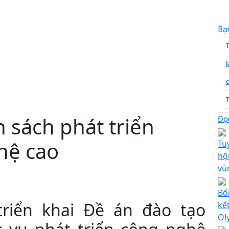
Bạ
T
 sách phát triển
Đọc
hệ cao
Tu
hộ
vù
Bố
riển khai Đề án đào tạo
kế
Ol