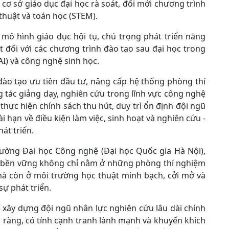
cơ sở giáo dục đại học rà soát, đổi mới chương trình
thuật và toán học (STEM).
mô hình giáo dục hội tụ, chú trọng phát triển năng
ệt đối với các chương trình đào tạo sau đại học trong
(AI) và công nghệ sinh học.
ào tạo ưu tiên đầu tư, nâng cấp hệ thống phòng thí
 tác giảng dạy, nghiên cứu trong lĩnh vực công nghệ
thực hiện chính sách thu hút, duy trì ổn định đội ngũ
ài hạn về điều kiện làm việc, sinh hoạt và nghiên cứu -
hát triển.
rường Đại học Công nghệ (Đại học Quốc gia Hà Nội),
c bền vững không chỉ nằm ở những phòng thí nghiệm
mà còn ở môi trường học thuật minh bạch, cởi mở và
sự phát triển.
xây dựng đội ngũ nhân lực nghiên cứu lâu dài chính
õ ràng, có tính cạnh tranh lành mạnh và khuyến khích