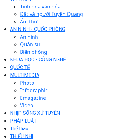
Tinh hoa văn hóa
Đất và người Tuyên Quang
Ẩm thực
AN NINH - QUỐC PHÒNG
An ninh
Quân sự
Biên phòng
KHOA HỌC - CÔNG NGHỆ
QUỐC TẾ
MULTIMEDIA
Photo
Infographic
Emagazine
Video
NHỊP SỐNG XỨ TUYÊN
PHÁP LUẬT
Thể thao
THIẾU NHI