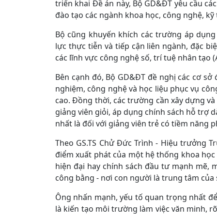
triển khai Đề án này, Bộ GD&ĐT yêu cầu các 
đào tạo các ngành khoa học, công nghệ, kỹ 
Bộ cũng khuyến khích các trường áp dụng 
lực thực tiễn và tiếp cận liên ngành, đặc bi
các lĩnh vực công nghệ số, trí tuệ nhân tạo 
Bên cạnh đó, Bộ GD&ĐT đề nghị các cơ sở đ
nghiệm, công nghệ và học liệu phục vụ công
cao. Đồng thời, các trường cần xây dựng và 
giảng viên giỏi, áp dụng chính sách hỗ trợ d
nhất là đối với giảng viên trẻ có tiềm năng p
Theo GS.TS Chử Đức Trình - Hiệu trưởng T
điểm xuất phát của một hệ thống khoa họ
hiện đại hay chính sách đầu tư mạnh mẽ, 
công bằng - nơi con người là trung tâm của 
Ông nhấn mạnh, yếu tố quan trọng nhất để 
là kiến tạo môi trường làm việc văn minh, r