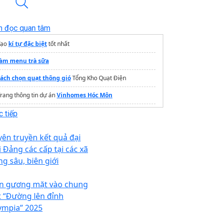
n đọc quan tâm
Tạo
kí tự đặc biệt
tốt nhất
làm menu trà sữa
cách chọn quạt thông gió
Tổng Kho Quạt Điện
rang thông tin dự án
Vinhomes Hóc Môn
Nơi
sửa laptop gần đây
chất
 tiếp
Dịch vụ
In uv lên nhựa
theo yêu cầu
yên truyền kết quả đại
Cho thuê máy photocopy màu
i Đảng các cấp tại các xã
ng sâu, biên giới
n gương mặt vào chung
t “Đường lên đỉnh
ympia” 2025