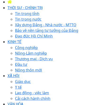
THỜI SỰ - CHÍNH TRỊ
Tin trong tỉnh
Tin trong nước
Xây dựng Đảng - Nhà nước - MTTQ
Bảo vệ nền tảng tư tưởng của Đảng
Đạo đức Hồ Chí Minh
KINH TẾ
Công nghiệp
Nông-Lâm nghiệp
Thương mại - Dịch vụ
Đầu tư
Nông thôn mới
XÃ HỘI
Giáo dục
Y tế
Lao động - việc làm
Cải cách hành chính
VĂN HÓA