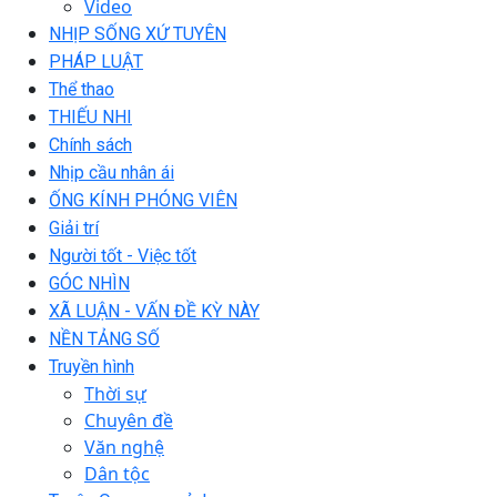
Video
NHỊP SỐNG XỨ TUYÊN
PHÁP LUẬT
Thể thao
THIẾU NHI
Chính sách
Nhịp cầu nhân ái
ỐNG KÍNH PHÓNG VIÊN
Giải trí
Người tốt - Việc tốt
GÓC NHÌN
XÃ LUẬN - VẤN ĐỀ KỲ NÀY
NỀN TẢNG SỐ
Truyền hình
Thời sự
Chuyên đề
Văn nghệ
Dân tộc