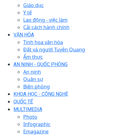
Giáo dục
Y tế
Lao động - việc làm
Cải cách hành chính
VĂN HÓA
Tinh hoa văn hóa
Đất và người Tuyên Quang
Ẩm thực
AN NINH - QUỐC PHÒNG
An ninh
Quân sự
Biên phòng
KHOA HỌC - CÔNG NGHỆ
QUỐC TẾ
MULTIMEDIA
Photo
Infographic
Emagazine