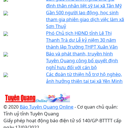
đình thân nhân liệt sỹ tại xã Tân Mỹ
Gần 500 người lao động, học sinh
tham gia phiên giao dịch việc làm xã
Sơn Thuỷ
Phó Chủ tịch HĐND tỉnh Lê Thị
Thanh Trà dự Lễ kỷ niệm 30 năm
thành lập Trường THPT Xuân Vân
Báo và phát thanh, truyền hình
Tuyên Quang công bố quyết định
nghỉ hưu đối với cán bộ
Các đoàn từ thiện hỗ trợ hộ nghèo,
ảnh hưởng thiên tai tại xã Yên Minh
© 2020
Báo Tuyên Quang Online
- Cơ quan chủ quản:
Tỉnh uỷ tỉnh Tuyên Quang
Giấy phép hoạt động báo điện tử số 140/GP-BTTTT cấp
ngày 17/03/2022