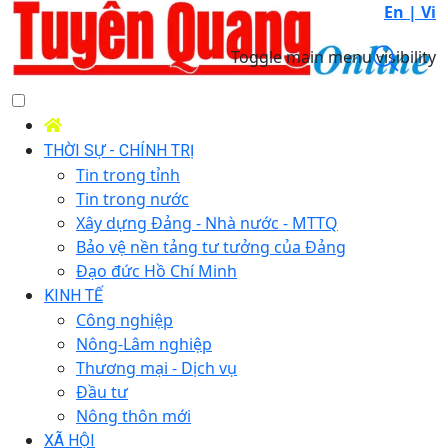
En |
Vi
Toggle main menu visibility
THỜI SỰ - CHÍNH TRỊ
Tin trong tỉnh
Tin trong nước
Xây dựng Đảng - Nhà nước - MTTQ
Bảo vệ nền tảng tư tưởng của Đảng
Đạo đức Hồ Chí Minh
KINH TẾ
Công nghiệp
Nông-Lâm nghiệp
Thương mại - Dịch vụ
Đầu tư
Nông thôn mới
XÃ HỘI