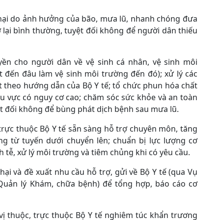
t hại do ảnh hưởng của bão, mưa lũ, nhanh chóng đưa
lại bình thường, tuyệt đối không để người dân thiếu
yền cho người dân về vệ sinh cá nhân, vệ sinh môi
 đến đâu làm vệ sinh môi trường đến đó); xử lý các
t theo hướng dẫn của Bộ Y tế; tổ chức phun hóa chất
khu vực có nguy cơ cao; chăm sóc sức khỏe và an toàn
t đối không để bùng phát dịch bệnh sau mưa lũ.
 trực thuộc Bộ Y tế sẵn sàng hỗ trợ chuyên môn, tăng
g từ tuyến dưới chuyển lên; chuẩn bị lực lượng cơ
 tễ, xử lý môi trường và tiêm chủng khi có yêu cầu.
hại và đề xuất nhu cầu hỗ trợ, gửi về Bộ Y tế (qua Vụ
 Quản lý Khám, chữa bệnh) để tổng hợp, báo cáo cơ
 vị thuộc, trực thuộc Bộ Y tế nghiêm túc khẩn trương