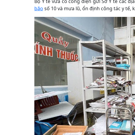
Bộ Y tế vừa có công điện gửi Sở Y tế các đ
bão
số 10 và mưa lũ, ổn định công tác y tế,