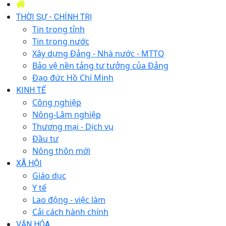
THỜI SỰ - CHÍNH TRỊ
Tin trong tỉnh
Tin trong nước
Xây dựng Đảng - Nhà nước - MTTQ
Bảo vệ nền tảng tư tưởng của Đảng
Đạo đức Hồ Chí Minh
KINH TẾ
Công nghiệp
Nông-Lâm nghiệp
Thương mại - Dịch vụ
Đầu tư
Nông thôn mới
XÃ HỘI
Giáo dục
Y tế
Lao động - việc làm
Cải cách hành chính
VĂN HÓA