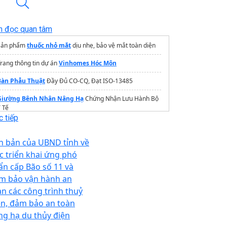
n đọc quan tâm
Sản phẩm
thuốc nhỏ mắt
dịu nhẹ, bảo vệ mắt toàn diện
rang thông tin dự án
Vinhomes Hóc Môn
Bàn Phẫu Thuật
Đầy Đủ CO-CQ, Đạt ISO-13485
Giường Bênh Nhân Nâng Hạ
Chứng Nhận Lưu Hành Bộ
 Tế
 tiếp
n bản của UBND tỉnh về
ệc triển khai ứng phó
ẩn cấp Bão số 11 và
m bảo vận hành an
àn các công trình thuỷ
ện, đảm bảo an toàn
ng hạ du thủy điện