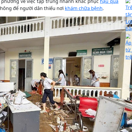
ịa phương về việc tập trung nhanh khắc phục
hậu quả
Tr
 không để người dân thiếu nơi
khám chữa bệnh
.
tặ
Lợ
bã
Áp
từ
tr