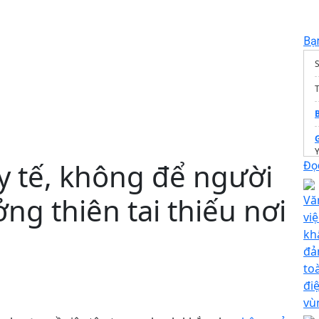
Bạ
T
Y
y tế, không để người
Đọc
g thiên tai thiếu nơi
Vă
vi
kh
đả
to
đi
vù