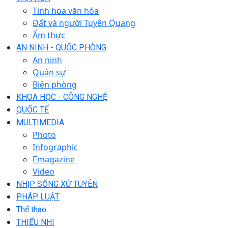
Tinh hoa văn hóa
Đất và người Tuyên Quang
Ẩm thực
AN NINH - QUỐC PHÒNG
An ninh
Quân sự
Biên phòng
KHOA HỌC - CÔNG NGHỆ
QUỐC TẾ
MULTIMEDIA
Photo
Infographic
Emagazine
Video
NHỊP SỐNG XỨ TUYÊN
PHÁP LUẬT
Thể thao
THIẾU NHI