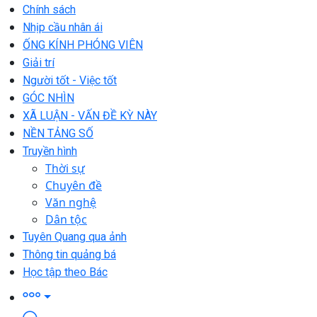
Chính sách
Nhịp cầu nhân ái
ỐNG KÍNH PHÓNG VIÊN
Giải trí
Người tốt - Việc tốt
GÓC NHÌN
XÃ LUẬN - VẤN ĐỀ KỲ NÀY
NỀN TẢNG SỐ
Truyền hình
Thời sự
Chuyên đề
Văn nghệ
Dân tộc
Tuyên Quang qua ảnh
Thông tin quảng bá
Học tập theo Bác