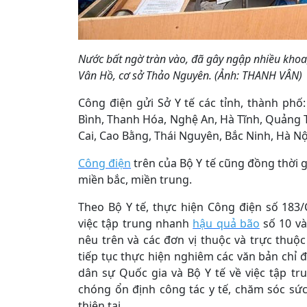
Nước bất ngờ tràn vào, đã gây ngập nhiều khoa,
Vân Hồ, cơ sở Thảo Nguyên. (Ảnh: THANH VÂN)
Công điện gửi Sở Y tế các tỉnh, thành ph
Bình, Thanh Hóa, Nghệ An, Hà Tĩnh, Quảng T
Cai, Cao Bằng, Thái Nguyên, Bắc Ninh, Hà Nội
Công điện
trên của Bộ Y tế cũng đồng thời g
miền bắc, miền trung.
Theo Bộ Y tế, thực hiện Công điện số 183
việc tập trung nhanh
hậu quả bão
số 10 và
nêu trên và các đơn vị thuộc và trực thuộ
tiếp tục thực hiện nghiêm các văn bản chỉ
dân sự Quốc gia và Bộ Y tế về việc tập t
chóng ổn định công tác y tế, chăm sóc sứ
thiên tai.