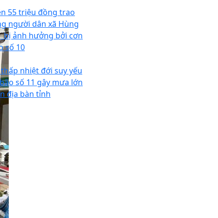
ên 55 triệu đồng trao
ng người dân xã Hùng
i bị ảnh hưởng bởi cơn
o số 10
 thấp nhiệt đới suy yếu
 bão số 11 gây mưa lớn
ên địa bàn tỉnh