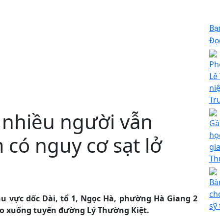
Bạ
Đọc
Ph
Lê
ni
Tr
 nhiều người vẫn
Gầ
họ
 có nguy cơ sạt lở
gi
Th
Bà
ch
khu vực dốc Dài, tổ 1, Ngọc Hà, phường Hà Giang 2
sỹ
 cao xuống tuyến đường Lý Thường Kiệt.