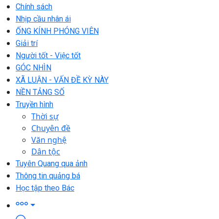
Chính sách
Nhịp cầu nhân ái
ỐNG KÍNH PHÓNG VIÊN
Giải trí
Người tốt - Việc tốt
GÓC NHÌN
XÃ LUẬN - VẤN ĐỀ KỲ NÀY
NỀN TẢNG SỐ
Truyền hình
Thời sự
Chuyên đề
Văn nghệ
Dân tộc
Tuyên Quang qua ảnh
Thông tin quảng bá
Học tập theo Bác