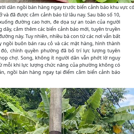
ời dân ngồi bán hàng ngay trước biển cảnh báo khu vực có 
lở và đã được cắm cảnh báo từ lâu nay. Sau bão số 10,
ở xuống đường cao hơn, đe dọa sự an toàn của người
ng dây, cắm thêm các biển cảnh báo mới, tuyên truyền
ường này. Tuy nhiên, nhiều bà con từ các nơi vẫn bất
y ngồi buôn bán rau cỏ và các mặt hàng, hình thành
 đó, chính quyền phường đã bố trí lực lượng tuyên
ọp chợ. Song, không ít người dân vẫn phớt lờ nguy
 cứ mỗi khi lực lượng chức năng của phường không có
ắn, ngồi bán hàng ngay tại điểm cắm biển cảnh báo