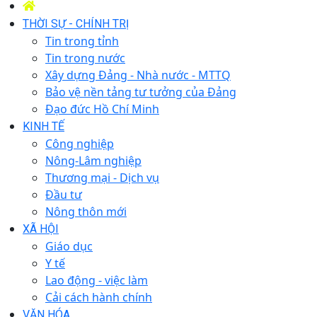
THỜI SỰ - CHÍNH TRỊ
Tin trong tỉnh
Tin trong nước
Xây dựng Đảng - Nhà nước - MTTQ
Bảo vệ nền tảng tư tưởng của Đảng
Đạo đức Hồ Chí Minh
KINH TẾ
Công nghiệp
Nông-Lâm nghiệp
Thương mại - Dịch vụ
Đầu tư
Nông thôn mới
XÃ HỘI
Giáo dục
Y tế
Lao động - việc làm
Cải cách hành chính
VĂN HÓA