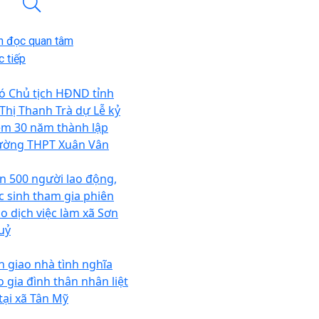
n đọc quan tâm
 tiếp
ó Chủ tịch HĐND tỉnh
 Thị Thanh Trà dự Lễ kỷ
ệm 30 năm thành lập
ường THPT Xuân Vân
n 500 người lao động,
c sinh tham gia phiên
ao dịch việc làm xã Sơn
uỷ
n giao nhà tình nghĩa
o gia đình thân nhân liệt
 tại xã Tân Mỹ