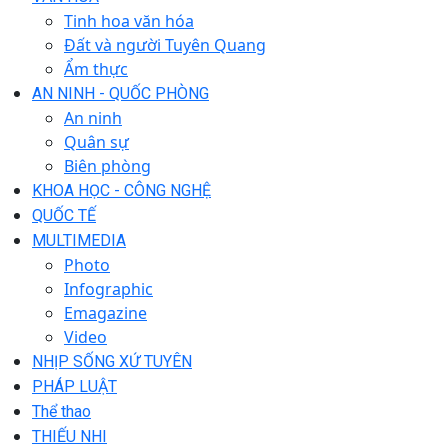
Tinh hoa văn hóa
Đất và người Tuyên Quang
Ẩm thực
AN NINH - QUỐC PHÒNG
An ninh
Quân sự
Biên phòng
KHOA HỌC - CÔNG NGHỆ
QUỐC TẾ
MULTIMEDIA
Photo
Infographic
Emagazine
Video
NHỊP SỐNG XỨ TUYÊN
PHÁP LUẬT
Thể thao
THIẾU NHI