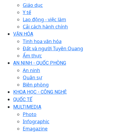
Giáo dục
Y tế
Lao động - việc làm
Cải cách hành chính
VĂN HÓA
Tinh hoa văn hóa
Đất và người Tuyên Quang
Ẩm thực
AN NINH - QUỐC PHÒNG
An ninh
Quân sự
Biên phòng
KHOA HỌC - CÔNG NGHỆ
QUỐC TẾ
MULTIMEDIA
Photo
Infographic
Emagazine