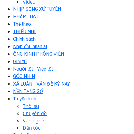
Video
NHỊP SỐNG XỨ TUYÊN
PHÁP LUẬT
Thể thao
THIẾU NHI
Chính sách
Nhịp cầu nhân ái
ỐNG KÍNH PHÓNG VIÊN
Giải trí
Người tốt - Việc tốt
GÓC NHÌN
XÃ LUẬN - VẤN ĐỀ KỲ NÀY
NỀN TẢNG SỐ
Truyền hình
Thời sự
Chuyên đề
Văn nghệ
Dân tộc