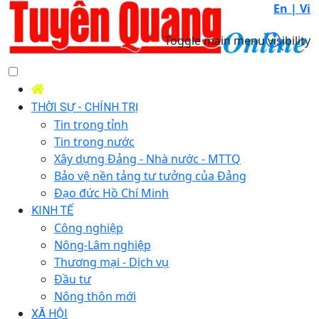
En |
Vi
Toggle main menu visibility
THỜI SỰ - CHÍNH TRỊ
Tin trong tỉnh
Tin trong nước
Xây dựng Đảng - Nhà nước - MTTQ
Bảo vệ nền tảng tư tưởng của Đảng
Đạo đức Hồ Chí Minh
KINH TẾ
Công nghiệp
Nông-Lâm nghiệp
Thương mại - Dịch vụ
Đầu tư
Nông thôn mới
XÃ HỘI