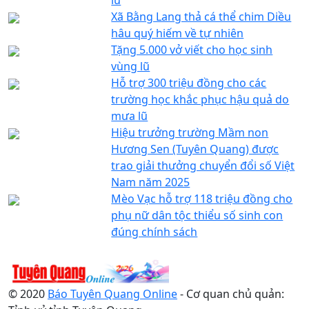
Xã Bằng Lang thả cá thể chim Diều
hâu quý hiếm về tự nhiên
Tặng 5.000 vở viết cho học sinh
vùng lũ
Hỗ trợ 300 triệu đồng cho các
trường học khắc phục hậu quả do
mưa lũ
Hiệu trưởng trường Mầm non
Hương Sen (Tuyên Quang) được
trao giải thưởng chuyển đổi số Việt
Nam năm 2025
Mèo Vạc hỗ trợ 118 triệu đồng cho
phụ nữ dân tộc thiểu số sinh con
đúng chính sách
© 2020
Báo Tuyên Quang Online
- Cơ quan chủ quản: