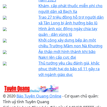
Khám, cấp phát thuốc miễn phí cho
người dân xã Bạch Xa
Trao 27 triệu đồng hỗ trợ người dân
xã Tân Long bị ảnh hưởng bão lũ
Hình ảnh xúc động ngày chia tay
quân - dân vùng lũ
Khởi công xây dựng bếp ăn một
chiều Trường Mầm non Nà Khương
Áp thấp mới hình thành khi bão
Nakri lên cấp cực đại
Thủ tướng yêu cầu đánh giá, khắc
phục thiệt hại do bão số 11 gây ra
với ngành giáo dục
© 2020
Báo Tuyên Quang Online
- Cơ quan chủ quản:
Tỉnh uỷ tỉnh Tuyên Quang