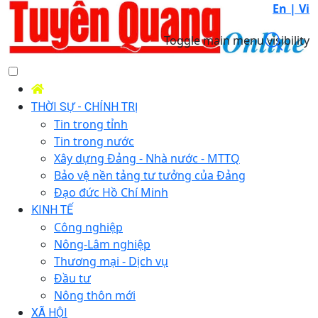
En |
Vi
Toggle main menu visibility
THỜI SỰ - CHÍNH TRỊ
Tin trong tỉnh
Tin trong nước
Xây dựng Đảng - Nhà nước - MTTQ
Bảo vệ nền tảng tư tưởng của Đảng
Đạo đức Hồ Chí Minh
KINH TẾ
Công nghiệp
Nông-Lâm nghiệp
Thương mại - Dịch vụ
Đầu tư
Nông thôn mới
XÃ HỘI