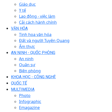
Giáo dục
Y tế
Lao động - việc làm
Cải cách hành chính
VĂN HÓA
Tinh hoa văn hóa
Đất và người Tuyên Quang
Ẩm thực
AN NINH - QUỐC PHÒNG
An ninh
Quân sự
Biên phòng
KHOA HỌC - CÔNG NGHỆ
QUỐC TẾ
MULTIMEDIA
Photo
Infographic
Emagazine