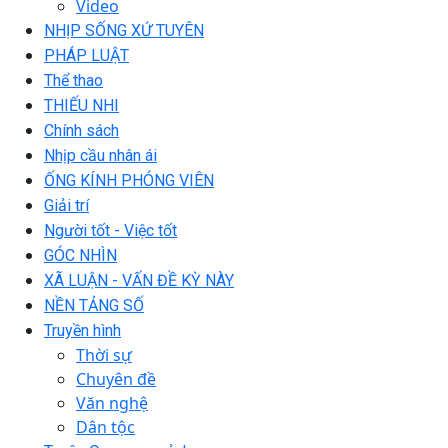
Video
NHỊP SỐNG XỨ TUYÊN
PHÁP LUẬT
Thể thao
THIẾU NHI
Chính sách
Nhịp cầu nhân ái
ỐNG KÍNH PHÓNG VIÊN
Giải trí
Người tốt - Việc tốt
GÓC NHÌN
XÃ LUẬN - VẤN ĐỀ KỲ NÀY
NỀN TẢNG SỐ
Truyền hình
Thời sự
Chuyên đề
Văn nghệ
Dân tộc