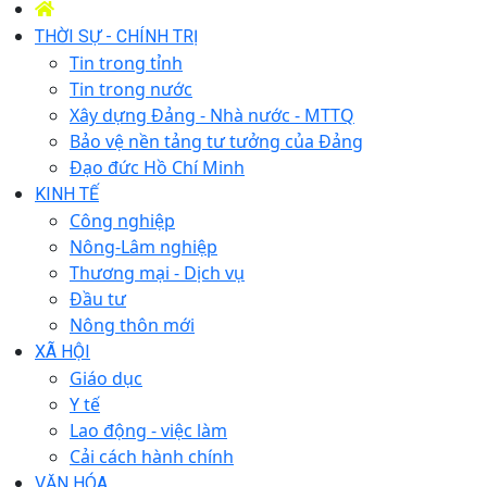
THỜI SỰ - CHÍNH TRỊ
Tin trong tỉnh
Tin trong nước
Xây dựng Đảng - Nhà nước - MTTQ
Bảo vệ nền tảng tư tưởng của Đảng
Đạo đức Hồ Chí Minh
KINH TẾ
Công nghiệp
Nông-Lâm nghiệp
Thương mại - Dịch vụ
Đầu tư
Nông thôn mới
XÃ HỘI
Giáo dục
Y tế
Lao động - việc làm
Cải cách hành chính
VĂN HÓA