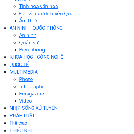
Tinh hoa văn hóa
Đất và người Tuyên Quang
Ẩm thực
AN NINH - QUỐC PHÒNG
An ninh
Quân sự
Biên phòng
KHOA HỌC - CÔNG NGHỆ
QUỐC TẾ
MULTIMEDIA
Photo
Infographic
Emagazine
Video
NHỊP SỐNG XỨ TUYÊN
PHÁP LUẬT
Thể thao
THIẾU NHI