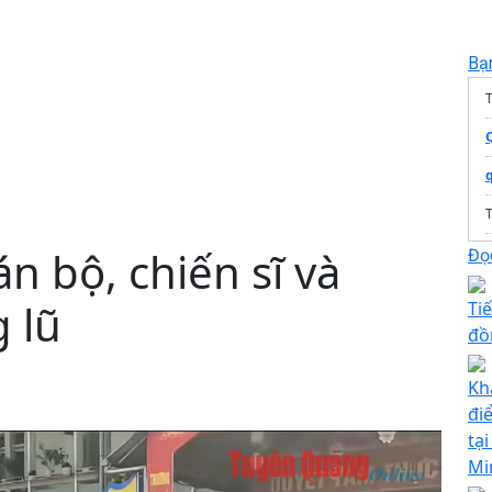
Bạ
T
n bộ, chiến sĩ và
Đọc
 lũ
Ti
đồ
Kh
đi
tạ
Mi