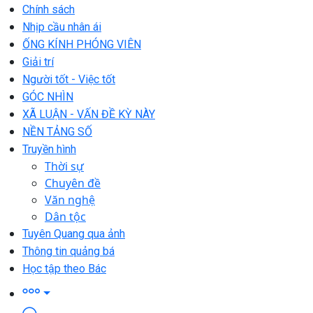
Chính sách
Nhịp cầu nhân ái
ỐNG KÍNH PHÓNG VIÊN
Giải trí
Người tốt - Việc tốt
GÓC NHÌN
XÃ LUẬN - VẤN ĐỀ KỲ NÀY
NỀN TẢNG SỐ
Truyền hình
Thời sự
Chuyên đề
Văn nghệ
Dân tộc
Tuyên Quang qua ảnh
Thông tin quảng bá
Học tập theo Bác