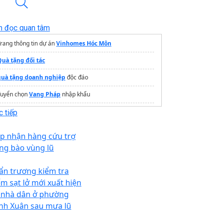
n đọc quan tâm
rang thông tin dự án
Vinhomes Hóc Môn
Quà tặng đối tác
quà tặng doanh nghiệp
độc đáo
Tuyển chọn
Vang Pháp
nhập khẩu
In
tem đồng
tại Nhanmac3a
 tiếp
Lò gốm
Gốm Sứ
Cao Cấp
ếp nhận hàng cứu trợ
https://quatang3a.com/
ng bào vùng lũ
ẩn trương kiểm tra
ểm sạt lở mới xuất hiện
i nhà dân ở phường
nh Xuân sau mưa lũ