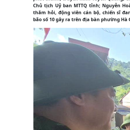
Chủ tịch Uỷ ban MTTQ tỉnh; Nguyễn Hoà
thăm hỏi, động viên cán bộ, chiến sĩ đ
bão số 10 gây ra trên địa bàn phường Hà 