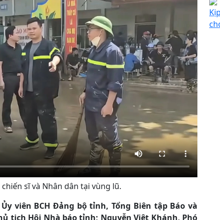
Kị
ch
chiến sĩ và Nhân dân tại vùng lũ.
 Ủy viên BCH Đảng bộ tỉnh, Tổng Biên tập Báo và
ủ tịch Hội Nhà báo tỉnh; Nguyễn Việt Khánh, Phó