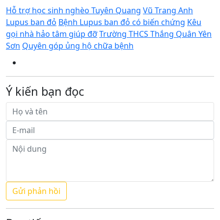
Hỗ trợ học sinh nghèo Tuyên Quang
Vũ Trang Anh
Lupus ban đỏ
Bệnh Lupus ban đỏ có biến chứng
Kêu
gọi nhà hảo tâm giúp đỡ
Trường THCS Thắng Quân Yên
Sơn
Quyên góp ủng hộ chữa bệnh
Ý kiến bạn đọc