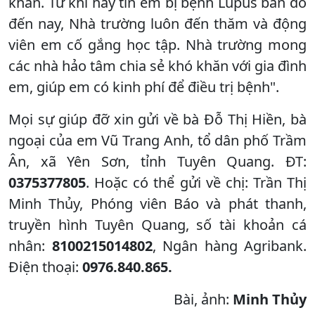
khăn. Từ khi hay tin em bị bệnh Lupus ban đỏ
đến nay, Nhà trường luôn đến thăm và động
viên em cố gắng học tập. Nhà trường mong
các nhà hảo tâm chia sẻ khó khăn với gia đình
em, giúp em có kinh phí để điều trị bệnh".
Mọi sự giúp đỡ xin gửi về bà Đỗ Thị Hiền, bà
ngoại của em Vũ Trang Anh, tổ dân phố Trầm
Ân, xã Yên Sơn, tỉnh Tuyên Quang. ĐT:
0375377805
. Hoặc có thể gửi về chị: Trần Thị
Minh Thủy, Phóng viên Báo và phát thanh,
truyền hình Tuyên Quang, số tài khoản cá
nhân:
8100215014802
, Ngân hàng Agribank.
Điện thoại:
0976.840.865.
Bài, ảnh:
Minh Thủy