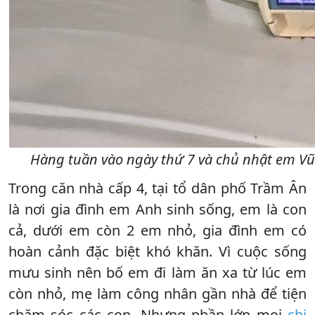
Hàng tuần vào ngày thứ 7 và chủ nhật em Vũ 
Trong căn nhà cấp 4, tại tổ dân phố Trầm Ân
là nơi gia đình em Anh sinh sống, em là con
cả, dưới em còn 2 em nhỏ, gia đình em có
hoàn cảnh đặc biệt khó khăn. Vì cuộc sống
mưu sinh nên bố em đi làm ăn xa từ lúc em
còn nhỏ, mẹ làm công nhân gần nhà để tiện
chăm sóc các con. Nhưng phần lớn mọi
chi