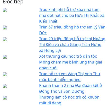
Đọc tiếp
Trao kinh phí hỗ trợ xóa nhà tạm,
nhà dột nát cho bà Hứa Thị Khải, xã
Kiến Thiết
Trên 67 triệu đồng hỗ trợ em Lý Văn
Đức
Trao 20 triệu đồng hỗ trợ chị Hoàng
Thị Kiều và cháu Giàng Trần Hưng
xã Hùng Lợi
Xót thương cậu học trò dân tộc
Mông chăm mẹ bệnh ung thư giai
đoạn cuối
Trao hỗ trợ em Vàng Thị Anh Thư
mắc bệnh hiểm nghèo
Khánh thành 2 nhà Đại đoàn kết ở
Đông Thọ và Sơn Dương
Thương lắm cô học trò có khuôn
mặt dị dạng