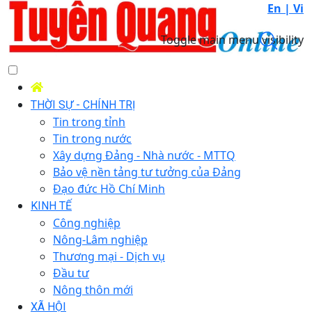
En |
Vi
Toggle main menu visibility
THỜI SỰ - CHÍNH TRỊ
Tin trong tỉnh
Tin trong nước
Xây dựng Đảng - Nhà nước - MTTQ
Bảo vệ nền tảng tư tưởng của Đảng
Đạo đức Hồ Chí Minh
KINH TẾ
Công nghiệp
Nông-Lâm nghiệp
Thương mại - Dịch vụ
Đầu tư
Nông thôn mới
XÃ HỘI