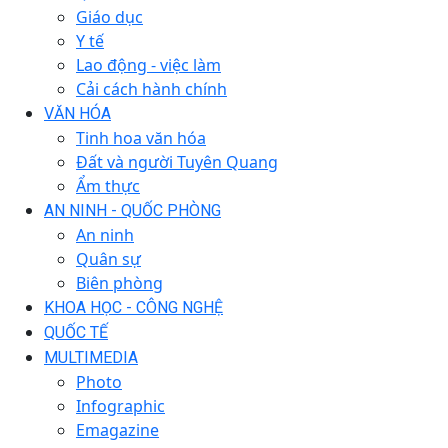
Giáo dục
Y tế
Lao động - việc làm
Cải cách hành chính
VĂN HÓA
Tinh hoa văn hóa
Đất và người Tuyên Quang
Ẩm thực
AN NINH - QUỐC PHÒNG
An ninh
Quân sự
Biên phòng
KHOA HỌC - CÔNG NGHỆ
QUỐC TẾ
MULTIMEDIA
Photo
Infographic
Emagazine