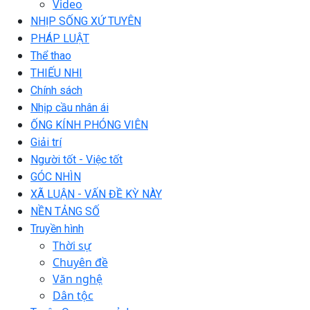
Video
NHỊP SỐNG XỨ TUYÊN
PHÁP LUẬT
Thể thao
THIẾU NHI
Chính sách
Nhịp cầu nhân ái
ỐNG KÍNH PHÓNG VIÊN
Giải trí
Người tốt - Việc tốt
GÓC NHÌN
XÃ LUẬN - VẤN ĐỀ KỲ NÀY
NỀN TẢNG SỐ
Truyền hình
Thời sự
Chuyên đề
Văn nghệ
Dân tộc