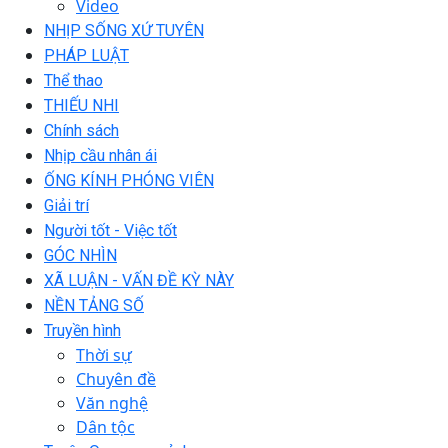
Video
NHỊP SỐNG XỨ TUYÊN
PHÁP LUẬT
Thể thao
THIẾU NHI
Chính sách
Nhịp cầu nhân ái
ỐNG KÍNH PHÓNG VIÊN
Giải trí
Người tốt - Việc tốt
GÓC NHÌN
XÃ LUẬN - VẤN ĐỀ KỲ NÀY
NỀN TẢNG SỐ
Truyền hình
Thời sự
Chuyên đề
Văn nghệ
Dân tộc