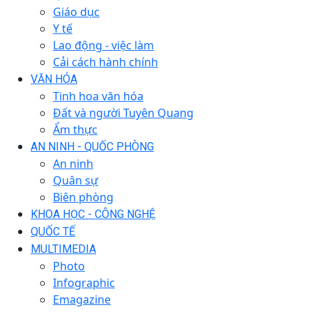
Giáo dục
Y tế
Lao động - việc làm
Cải cách hành chính
VĂN HÓA
Tinh hoa văn hóa
Đất và người Tuyên Quang
Ẩm thực
AN NINH - QUỐC PHÒNG
An ninh
Quân sự
Biên phòng
KHOA HỌC - CÔNG NGHỆ
QUỐC TẾ
MULTIMEDIA
Photo
Infographic
Emagazine