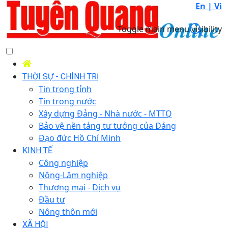
En |
Vi
Toggle main menu visibility
THỜI SỰ - CHÍNH TRỊ
Tin trong tỉnh
Tin trong nước
Xây dựng Đảng - Nhà nước - MTTQ
Bảo vệ nền tảng tư tưởng của Đảng
Đạo đức Hồ Chí Minh
KINH TẾ
Công nghiệp
Nông-Lâm nghiệp
Thương mại - Dịch vụ
Đầu tư
Nông thôn mới
XÃ HỘI