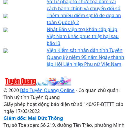
Sở Tư pháp tổ chức tọa đàm cải
cách hành chính và chuyển đổi số
Thêm nhiều điểm sạt lở đe dọa an
toàn Quốc lộ 2
Nhật Bản viện trợ khẩn cấp giúp
Việt Nam khắc phục thiệt hại sau
bão lũ
Viện Kiểm sát nhân dân tỉnh Tuyên
Quang kỷ niệm 95 năm Ngày thành
lập Hội Liên hiệp Phụ nữ Việt Nam
© 2020
Báo Tuyên Quang Online
- Cơ quan chủ quản:
Tỉnh uỷ tỉnh Tuyên Quang
Giấy phép hoạt động báo điện tử số 140/GP-BTTTT cấp
ngày 17/03/2022
Giám đốc: Mai Đức Thông
Trụ sở Tòa soạn: Số 219, đường Tân Trào, phường Minh