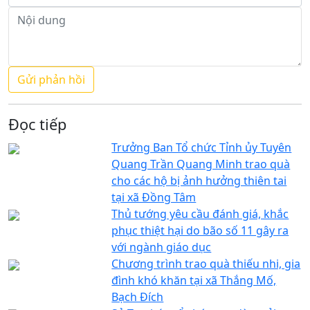
Đọc tiếp
Trưởng Ban Tổ chức Tỉnh ủy Tuyên
Quang Trần Quang Minh trao quà
cho các hộ bị ảnh hưởng thiên tai
tại xã Đồng Tâm
Thủ tướng yêu cầu đánh giá, khắc
phục thiệt hại do bão số 11 gây ra
với ngành giáo dục
Chương trình trao quà thiếu nhi, gia
đình khó khăn tại xã Thắng Mố,
Bạch Đích