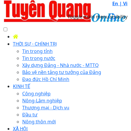
En |
Vi
Toggle main menu visibility
THỜI SỰ - CHÍNH TRỊ
Tin trong tỉnh
Tin trong nước
Xây dựng Đảng - Nhà nước - MTTQ
Bảo vệ nền tảng tư tưởng của Đảng
Đạo đức Hồ Chí Minh
KINH TẾ
Công nghiệp
Nông-Lâm nghiệp
Thương mại - Dịch vụ
Đầu tư
Nông thôn mới
XÃ HỘI