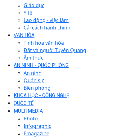
Giáo dục
Y tế
Lao động - việc làm
Cải cách hành chính
VĂN HÓA
Tinh hoa văn hóa
Đất và người Tuyên Quang
Ẩm thực
AN NINH - QUỐC PHÒNG
An ninh
Quân sự
Biên phòng
KHOA HỌC - CÔNG NGHỆ
QUỐC TẾ
MULTIMEDIA
Photo
Infographic
Emagazine