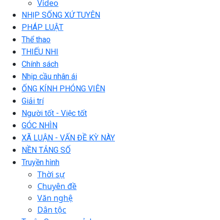
Video
NHỊP SỐNG XỨ TUYÊN
PHÁP LUẬT
Thể thao
THIẾU NHI
Chính sách
Nhịp cầu nhân ái
ỐNG KÍNH PHÓNG VIÊN
Giải trí
Người tốt - Việc tốt
GÓC NHÌN
XÃ LUẬN - VẤN ĐỀ KỲ NÀY
NỀN TẢNG SỐ
Truyền hình
Thời sự
Chuyên đề
Văn nghệ
Dân tộc