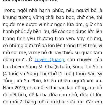
Trong ngôi nhà hạnh phúc, nếu người bố là
khung tường vững chãi bao bọc, chở che, thì
người mẹ được ví như ngọn lửa ấm, giữ cho
hạnh phúc ấy bền lâu, để các con được lớn lên
trong tình yêu thương trọn vẹn. Vậy nhưng,
có những đứa trẻ đã lớn lên trong thiệt thòi, vì
mồ côi mẹ, vì mẹ bỏ đi hay thiếu sự quan tâm
đúng mực. Ở
Tuyên Quang
, câu chuyện của
ba chị em Sùng Mí Chá (6 tuổi), Sùng Thị Sinh
(4 tuổi) và Sùng Thị Chở (1 tuổi) thôn Sán Sỳ
Tủng, xã Sà Phìn, khiến nhiều người xót xa.
Năm 2019, cha mất vì tai nạn lao động, mẹ bỏ
đi biệt tích, để lại ba đứa con nhỏ, đứa út lúc
đó mới 7 tháng tuổi còn khát sữa mẹ. Các em