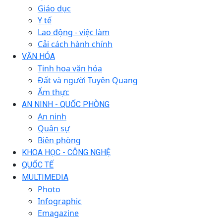
Giáo dục
Y tế
Lao động - việc làm
Cải cách hành chính
VĂN HÓA
Tinh hoa văn hóa
Đất và người Tuyên Quang
Ẩm thực
AN NINH - QUỐC PHÒNG
An ninh
Quân sự
Biên phòng
KHOA HỌC - CÔNG NGHỆ
QUỐC TẾ
MULTIMEDIA
Photo
Infographic
Emagazine