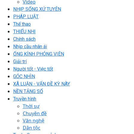
Video
NHỊP SỐNG XỨ TUYÊN
PHÁP LUẬT
Thể thao
THIẾU NHI
Chính sách
Nhịp cầu nhân ái
ỐNG KÍNH PHÓNG VIÊN
Giải trí
Người tốt - Việc tốt
GÓC NHÌN
XÃ LUẬN - VẤN ĐỀ KỲ NÀY
NỀN TẢNG SỐ
Truyền hình
Thời sự
Chuyên đề
Văn nghệ
Dân tộc