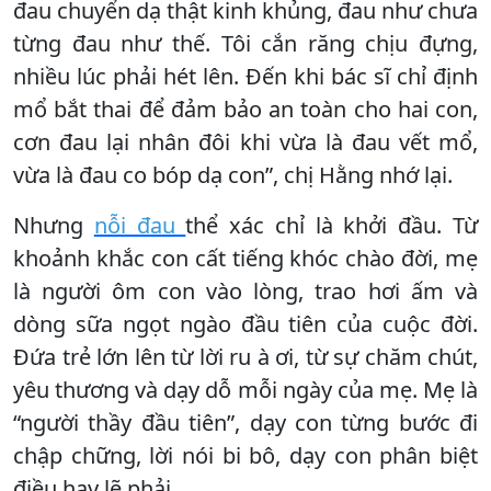
đau chuyển dạ thật kinh khủng, đau như chưa
từng đau như thế. Tôi cắn răng chịu đựng,
nhiều lúc phải hét lên. Đến khi bác sĩ chỉ định
mổ bắt thai để đảm bảo an toàn cho hai con,
cơn đau lại nhân đôi khi vừa là đau vết mổ,
vừa là đau co bóp dạ con”, chị Hằng nhớ lại.
Nhưng
nỗi đau
thể xác chỉ là khởi đầu. Từ
khoảnh khắc con cất tiếng khóc chào đời, mẹ
là người ôm con vào lòng, trao hơi ấm và
dòng sữa ngọt ngào đầu tiên của cuộc đời.
Đứa trẻ lớn lên từ lời ru à ơi, từ sự chăm chút,
yêu thương và dạy dỗ mỗi ngày của mẹ. Mẹ là
“người thầy đầu tiên”, dạy con từng bước đi
chập chững, lời nói bi bô, dạy con phân biệt
điều hay lẽ phải.