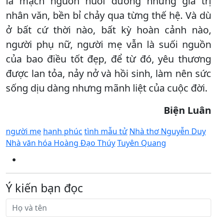
là mạch nguồn nuôi dưỡng những giá trị
nhân văn, bền bỉ chảy qua từng thế hệ. Và dù
ở bất cứ thời nào, bất kỳ hoàn cảnh nào,
người phụ nữ, người mẹ vẫn là suối nguồn
của bao điều tốt đẹp, để từ đó, yêu thương
được lan tỏa, nảy nở và hồi sinh, làm nên sức
sống dịu dàng nhưng mãnh liệt của cuộc đời.
Biện Luân
người mẹ
hạnh phúc
tình mẫu tử
Nhà thơ Nguyễn Duy
Nhà văn hóa Hoàng Đạo Thúy
Tuyên Quang
Ý kiến bạn đọc