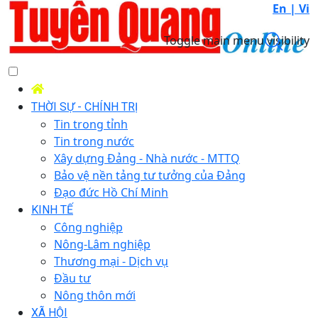
En |
Vi
Toggle main menu visibility
THỜI SỰ - CHÍNH TRỊ
Tin trong tỉnh
Tin trong nước
Xây dựng Đảng - Nhà nước - MTTQ
Bảo vệ nền tảng tư tưởng của Đảng
Đạo đức Hồ Chí Minh
KINH TẾ
Công nghiệp
Nông-Lâm nghiệp
Thương mại - Dịch vụ
Đầu tư
Nông thôn mới
XÃ HỘI