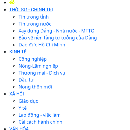
THỜI SỰ - CHÍNH TRỊ
Tin trong tỉnh
Tin trong nước
Xây dựng Đảng - Nhà nước - MTTQ
Bảo vệ nền tảng tư tưởng của Đảng
Đạo đức Hồ Chí Minh
KINH TẾ
Công nghiệp
Nông-Lâm nghiệp
Thương mại - Dịch vụ
Đầu tư
Nông thôn mới
XÃ HỘI
Giáo dục
Y tế
Lao động - việc làm
Cải cách hành chính
VĂN HÓA