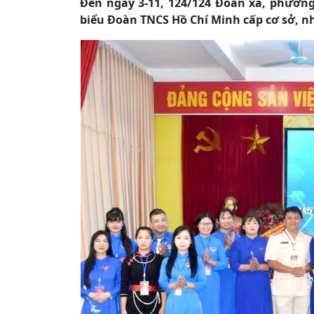
Đến ngày 3-11, 124/124 Đoàn xã, phường
biểu Đoàn TNCS Hồ Chí Minh cấp cơ sở, nh