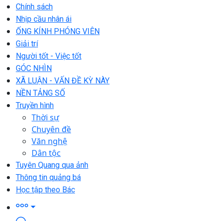
Chính sách
Nhịp cầu nhân ái
ỐNG KÍNH PHÓNG VIÊN
Giải trí
Người tốt - Việc tốt
GÓC NHÌN
XÃ LUẬN - VẤN ĐỀ KỲ NÀY
NỀN TẢNG SỐ
Truyền hình
Thời sự
Chuyên đề
Văn nghệ
Dân tộc
Tuyên Quang qua ảnh
Thông tin quảng bá
Học tập theo Bác