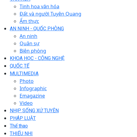
Tinh hoa văn hóa
Đất và người Tuyên Quang
Ẩm thực
AN NINH - QUỐC PHÒNG
An ninh
Quân sự
Biên phòng
KHOA HỌC - CÔNG NGHỆ
QUỐC TẾ
MULTIMEDIA
Photo
Infographic
Emagazine
Video
NHỊP SỐNG XỨ TUYÊN
PHÁP LUẬT
Thể thao
THIẾU NHI