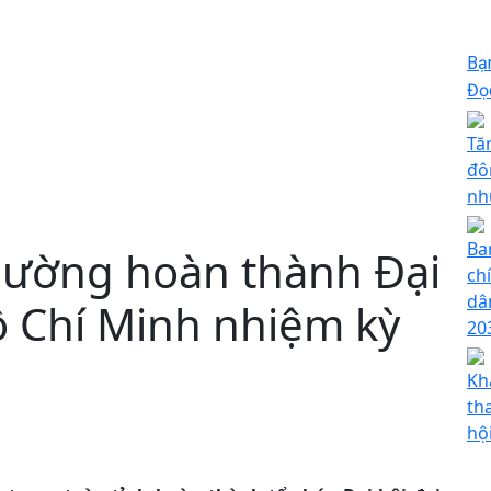
Bạ
Đọc
Tă
đô
nh
Ba
hường hoàn thành Đại
ch
dâ
 Chí Minh nhiệm kỳ
20
Kh
th
hộ