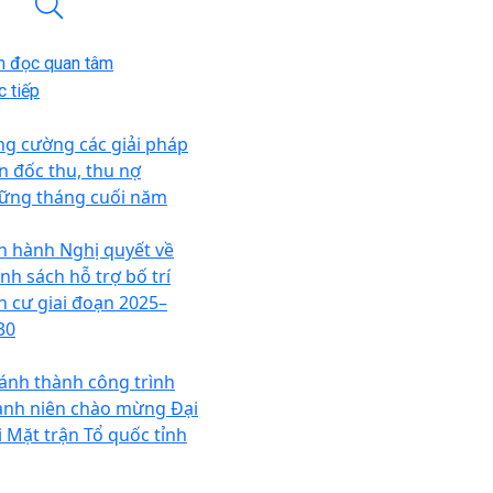
n đọc quan tâm
 tiếp
ng cường các giải pháp
n đốc thu, thu nợ
ững tháng cuối năm
n hành Nghị quyết về
ính sách hỗ trợ bố trí
n cư giai đoạn 2025–
30
ánh thành công trình
anh niên chào mừng Đại
i Mặt trận Tổ quốc tỉnh