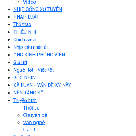
Video
NHỊP SỐNG XỨ TUYÊN
PHÁP LUẬT
Thể thao
THIẾU NHI
Chính sách
Nhịp cầu nhân ái
ỐNG KÍNH PHÓNG VIÊN
Giải trí
Người tốt - Việc tốt
GÓC NHÌN
XÃ LUẬN - VẤN ĐỀ KỲ NÀY
NỀN TẢNG SỐ
Truyền hình
Thời sự
Chuyên đề
Văn nghệ
Dân tộc