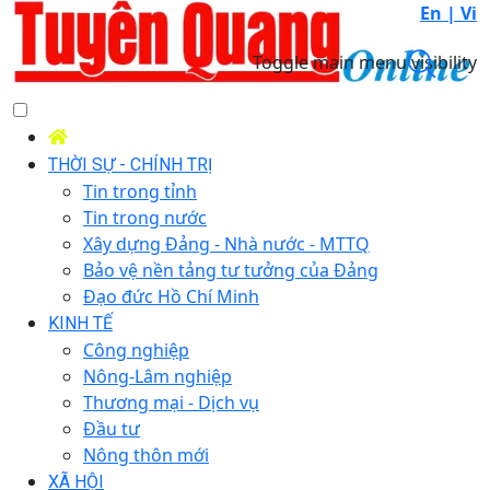
En |
Vi
Toggle main menu visibility
THỜI SỰ - CHÍNH TRỊ
Tin trong tỉnh
Tin trong nước
Xây dựng Đảng - Nhà nước - MTTQ
Bảo vệ nền tảng tư tưởng của Đảng
Đạo đức Hồ Chí Minh
KINH TẾ
Công nghiệp
Nông-Lâm nghiệp
Thương mại - Dịch vụ
Đầu tư
Nông thôn mới
XÃ HỘI