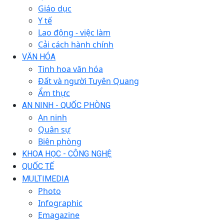
Giáo dục
Y tế
Lao động - việc làm
Cải cách hành chính
VĂN HÓA
Tinh hoa văn hóa
Đất và người Tuyên Quang
Ẩm thực
AN NINH - QUỐC PHÒNG
An ninh
Quân sự
Biên phòng
KHOA HỌC - CÔNG NGHỆ
QUỐC TẾ
MULTIMEDIA
Photo
Infographic
Emagazine