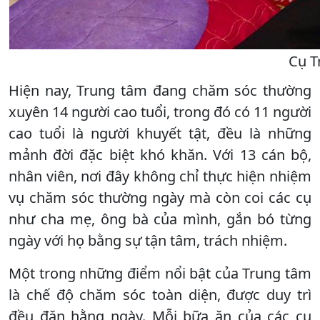
Cụ T
Hiện nay, Trung tâm đang chăm sóc thường
xuyên 14 người cao tuổi, trong đó có 11 người
cao tuổi là người khuyết tật, đều là những
mảnh đời đặc biệt khó khăn. Với 13 cán bộ,
nhân viên, nơi đây không chỉ thực hiện nhiệm
vụ chăm sóc thường ngày mà còn coi các cụ
như cha mẹ, ông bà của mình, gắn bó từng
ngày với họ bằng sự tận tâm, trách nhiệm.
Một trong những điểm nổi bật của Trung tâm
là chế độ chăm sóc toàn diện, được duy trì
đều đặn hằng ngày. Mỗi bữa ăn của các cụ