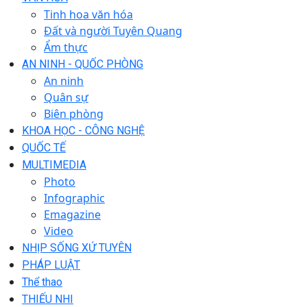
Tinh hoa văn hóa
Đất và người Tuyên Quang
Ẩm thực
AN NINH - QUỐC PHÒNG
An ninh
Quân sự
Biên phòng
KHOA HỌC - CÔNG NGHỆ
QUỐC TẾ
MULTIMEDIA
Photo
Infographic
Emagazine
Video
NHỊP SỐNG XỨ TUYÊN
PHÁP LUẬT
Thể thao
THIẾU NHI