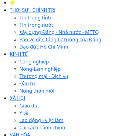
THỜI SỰ - CHÍNH TRỊ
Tin trong tỉnh
Tin trong nước
Xây dựng Đảng - Nhà nước - MTTQ
Bảo vệ nền tảng tư tưởng của Đảng
Đạo đức Hồ Chí Minh
KINH TẾ
Công nghiệp
Nông-Lâm nghiệp
Thương mại - Dịch vụ
Đầu tư
Nông thôn mới
XÃ HỘI
Giáo dục
Y tế
Lao động - việc làm
Cải cách hành chính
VĂN HÓA