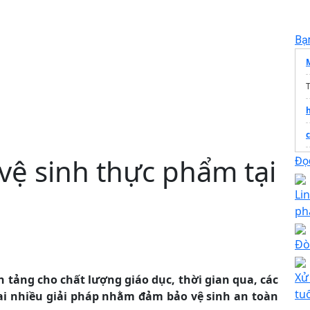
Bạ
vệ sinh thực phẩm tại
Đọc
Li
ph
T
Đò
Xử
n tảng cho chất lượng giáo dục, thời gian qua, các
t
tu
hai nhiều giải pháp nhằm đảm bảo vệ sinh an toàn