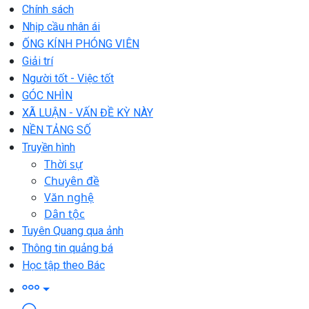
Chính sách
Nhịp cầu nhân ái
ỐNG KÍNH PHÓNG VIÊN
Giải trí
Người tốt - Việc tốt
GÓC NHÌN
XÃ LUẬN - VẤN ĐỀ KỲ NÀY
NỀN TẢNG SỐ
Truyền hình
Thời sự
Chuyên đề
Văn nghệ
Dân tộc
Tuyên Quang qua ảnh
Thông tin quảng bá
Học tập theo Bác