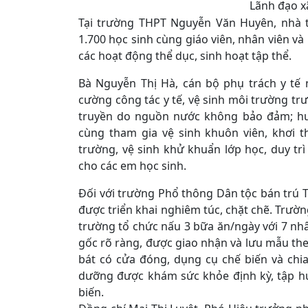
Lãnh đạo x
Tại trường THPT Nguyễn Văn Huyên, nhà t
1.700 học sinh cùng giáo viên, nhân viên và
các hoạt động thể dục, sinh hoạt tập thể.
Bà Nguyễn Thị Hà, cán bộ phụ trách y tế 
cường công tác y tế, vệ sinh môi trường t
truyền do nguồn nước không bảo đảm; huy
cùng tham gia vệ sinh khuôn viên, khơi 
trường, vệ sinh khử khuẩn lớp học, duy t
cho các em học sinh.
Đối với trường Phổ thông Dân tộc bán trú 
được triển khai nghiêm túc, chặt chẽ. Trườn
trường tổ chức nấu 3 bữa ăn/ngày với 7 n
gốc rõ ràng, được giao nhận và lưu mẫu theo
bát có cửa đóng, dụng cụ chế biến và chi
dưỡng được khám sức khỏe định kỳ, tập hu
biến.