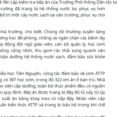
ã Yên Lập kiểm tra bếp ăn của Trường Phổ thông Dân tộc bá
rường đã trang bị hệ thống nước lọc phục vụ hơn
 bố trí một cây nước sạch tại sân trường, phục vụ cho
nhà trường, cho biết: Chúng tôi thường xuyên tăng
rường học để phòng, chống và ngăn chặn các bệnh lây
 động đội ngũ giáo viên, cán bộ quản lý, học sinh
thông cống rãnh, thu gom rác thải xung quanh sân
rì bảo dưỡng hệ thống nước sạch, đảm bảo sức khỏe
Tiểu học Tiên Nguyên, công tác đảm bảo vệ sinh ATTP
g có 387 học sinh, trong đó 322 em ăn ở bán trú. Nhà
hân viên cấp dưỡng, toàn bộ thực phẩm đều có nguồn
 quy định. Bếp ăn được trang bị đầy đủ tủ sấy, tủ úp
a suất ăn bằng khay inox có nắp đậy. Nhân viên cấp
ấn kiến thức ATTP và trang bị bảo hộ trong khi chế