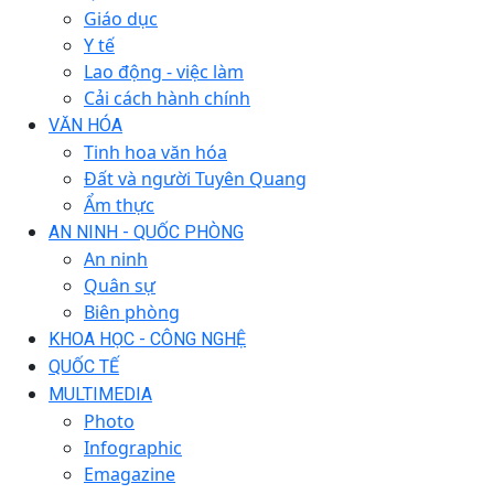
Giáo dục
Y tế
Lao động - việc làm
Cải cách hành chính
VĂN HÓA
Tinh hoa văn hóa
Đất và người Tuyên Quang
Ẩm thực
AN NINH - QUỐC PHÒNG
An ninh
Quân sự
Biên phòng
KHOA HỌC - CÔNG NGHỆ
QUỐC TẾ
MULTIMEDIA
Photo
Infographic
Emagazine