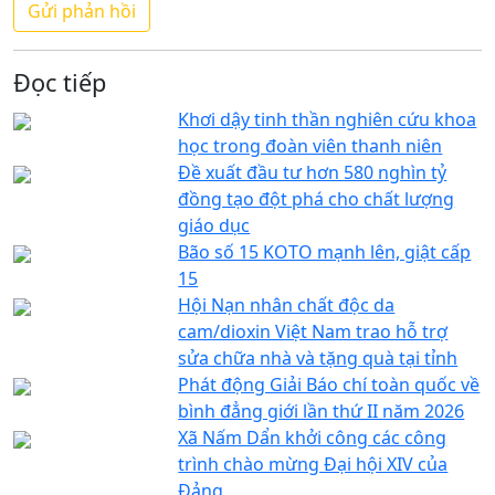
Đọc tiếp
Khơi dậy tinh thần nghiên cứu khoa
học trong đoàn viên thanh niên
Đề xuất đầu tư hơn 580 nghìn tỷ
đồng tạo đột phá cho chất lượng
giáo dục
Bão số 15 KOTO mạnh lên, giật cấp
15
Hội Nạn nhân chất độc da
cam/dioxin Việt Nam trao hỗ trợ
sửa chữa nhà và tặng quà tại tỉnh
Phát động Giải Báo chí toàn quốc về
bình đẳng giới lần thứ II năm 2026
Xã Nấm Dẩn khởi công các công
trình chào mừng Đại hội XIV của
Đảng