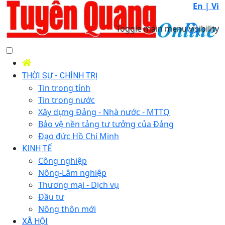
En |
Vi
Toggle main menu visibility
THỜI SỰ - CHÍNH TRỊ
Tin trong tỉnh
Tin trong nước
Xây dựng Đảng - Nhà nước - MTTQ
Bảo vệ nền tảng tư tưởng của Đảng
Đạo đức Hồ Chí Minh
KINH TẾ
Công nghiệp
Nông-Lâm nghiệp
Thương mại - Dịch vụ
Đầu tư
Nông thôn mới
XÃ HỘI