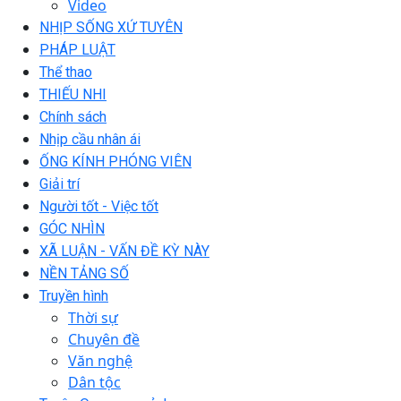
Video
NHỊP SỐNG XỨ TUYÊN
PHÁP LUẬT
Thể thao
THIẾU NHI
Chính sách
Nhịp cầu nhân ái
ỐNG KÍNH PHÓNG VIÊN
Giải trí
Người tốt - Việc tốt
GÓC NHÌN
XÃ LUẬN - VẤN ĐỀ KỲ NÀY
NỀN TẢNG SỐ
Truyền hình
Thời sự
Chuyên đề
Văn nghệ
Dân tộc