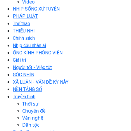
Video
NHỊP SỐNG XỨ TUYÊN
PHÁP LUẬT
Thể thao
THIẾU NHI
Chính sách
Nhịp cầu nhân ái
ỐNG KÍNH PHÓNG VIÊN
Giải trí
Người tốt - Việc tốt
GÓC NHÌN
XÃ LUẬN - VẤN ĐỀ KỲ NÀY
NỀN TẢNG SỐ
Truyền hình
Thời sự
Chuyên đề
Văn nghệ
Dân tộc