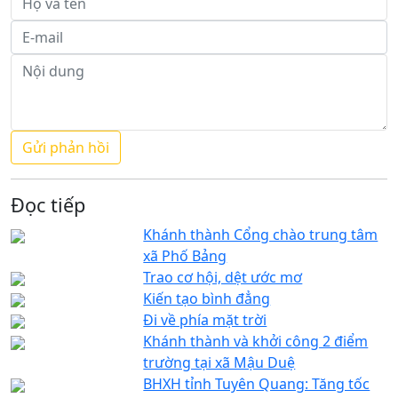
Đọc tiếp
Khánh thành Cổng chào trung tâm
xã Phố Bảng
Trao cơ hội, dệt ước mơ
Kiến tạo bình đẳng
Đi về phía mặt trời
Khánh thành và khởi công 2 điểm
trường tại xã Mậu Duệ
BHXH tỉnh Tuyên Quang: Tăng tốc