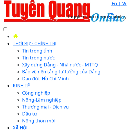
En |
Vi
Toggle main menu visibility
THỜI SỰ - CHÍNH TRỊ
Tin trong tỉnh
Tin trong nước
Xây dựng Đảng - Nhà nước - MTTQ
Bảo vệ nền tảng tư tưởng của Đảng
Đạo đức Hồ Chí Minh
KINH TẾ
Công nghiệp
Nông-Lâm nghiệp
Thương mại - Dịch vụ
Đầu tư
Nông thôn mới
XÃ HỘI