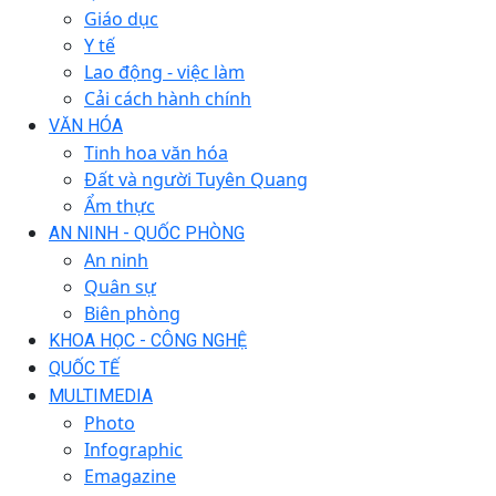
Giáo dục
Y tế
Lao động - việc làm
Cải cách hành chính
VĂN HÓA
Tinh hoa văn hóa
Đất và người Tuyên Quang
Ẩm thực
AN NINH - QUỐC PHÒNG
An ninh
Quân sự
Biên phòng
KHOA HỌC - CÔNG NGHỆ
QUỐC TẾ
MULTIMEDIA
Photo
Infographic
Emagazine