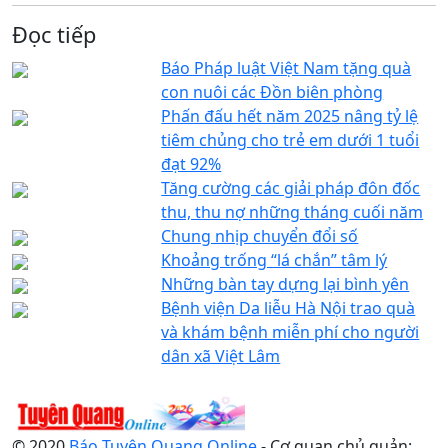
Đọc tiếp
Báo Pháp luật Việt Nam tặng quà
con nuôi các Đồn biên phòng
Phấn đấu hết năm 2025 nâng tỷ lệ
tiêm chủng cho trẻ em dưới 1 tuổi
đạt 92%
Tăng cường các giải pháp đôn đốc
thu, thu nợ những tháng cuối năm
Chung nhịp chuyển đổi số
Khoảng trống “lá chắn” tâm lý
Những bàn tay dựng lại bình yên
Bệnh viện Da liễu Hà Nội trao quà
và khám bệnh miễn phí cho người
dân xã Việt Lâm
© 2020
Báo Tuyên Quang Online
- Cơ quan chủ quản: