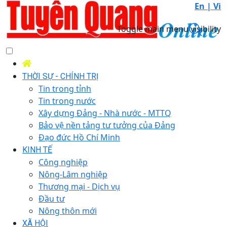
En |
Vi
Toggle main menu visibility
THỜI SỰ - CHÍNH TRỊ
Tin trong tỉnh
Tin trong nước
Xây dựng Đảng - Nhà nước - MTTQ
Bảo vệ nền tảng tư tưởng của Đảng
Đạo đức Hồ Chí Minh
KINH TẾ
Công nghiệp
Nông-Lâm nghiệp
Thương mại - Dịch vụ
Đầu tư
Nông thôn mới
XÃ HỘI