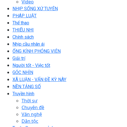
Video
NHỊP SỐNG XỨ TUYÊN
PHÁP LUẬT
Thể thao
THIẾU NHI
Chính sách
Nhịp cầu nhân ái
ỐNG KÍNH PHÓNG VIÊN
Giải trí
Người tốt - Việc tốt
GÓC NHÌN
XÃ LUẬN - VẤN ĐỀ KỲ NÀY
NỀN TẢNG SỐ
Truyền hình
Thời sự
Chuyên đề
Văn nghệ
Dân tộc