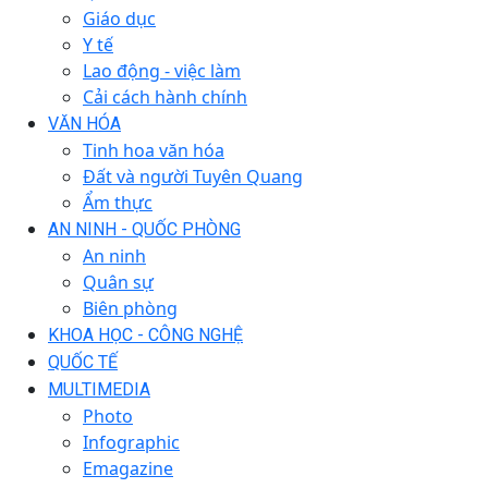
Giáo dục
Y tế
Lao động - việc làm
Cải cách hành chính
VĂN HÓA
Tinh hoa văn hóa
Đất và người Tuyên Quang
Ẩm thực
AN NINH - QUỐC PHÒNG
An ninh
Quân sự
Biên phòng
KHOA HỌC - CÔNG NGHỆ
QUỐC TẾ
MULTIMEDIA
Photo
Infographic
Emagazine