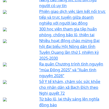
người có uy tín
Phiên giao dịch việc làm kết nối trực
tiếp và trực tuyến giữa doanh
nghiệp với người lao động
300 học viên tham gia tập huấn
phòng, chống bão lũ, thiên tai
Nhiều hoạt động chào mừng Đại
hội đại biểu Hội Nông dân tỉnh
Tuyên Quang lần thứ I, nhiệm kỳ
2025-2030
Ra quân Chương trình tình nguyện
“mùa Đông 2025” và “Xuân tình
nguyện 2026”
Sở Y tế khám, chăm sóc sức khỏe
cho nhân dân xã Bạch Đích theo
Nghị quyết 72
Từ bão lũ, lại thấy sáng lên nghĩa
đồng bào