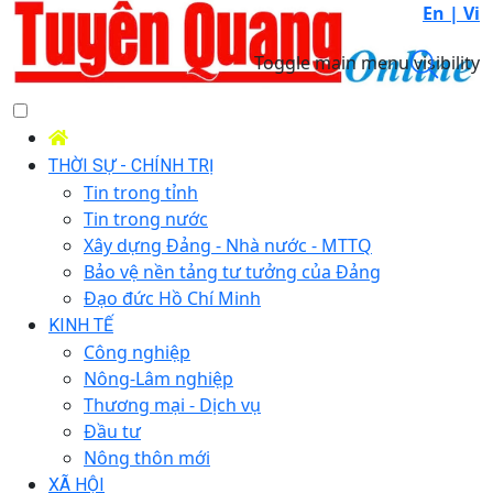
En |
Vi
Toggle main menu visibility
THỜI SỰ - CHÍNH TRỊ
Tin trong tỉnh
Tin trong nước
Xây dựng Đảng - Nhà nước - MTTQ
Bảo vệ nền tảng tư tưởng của Đảng
Đạo đức Hồ Chí Minh
KINH TẾ
Công nghiệp
Nông-Lâm nghiệp
Thương mại - Dịch vụ
Đầu tư
Nông thôn mới
XÃ HỘI