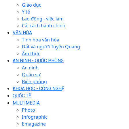
Giáo dục
Y tế
Lao động - việc làm
Cải cách hành chính
VĂN HÓA
Tinh hoa văn hóa
Đất và người Tuyên Quang
Ẩm thực
AN NINH - QUỐC PHÒNG
An ninh
Quân sự
Biên phòng
KHOA HỌC - CÔNG NGHỆ
QUỐC TẾ
MULTIMEDIA
Photo
Infographic
Emagazine