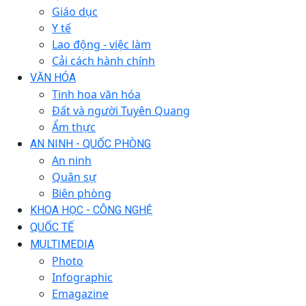
Giáo dục
Y tế
Lao động - việc làm
Cải cách hành chính
VĂN HÓA
Tinh hoa văn hóa
Đất và người Tuyên Quang
Ẩm thực
AN NINH - QUỐC PHÒNG
An ninh
Quân sự
Biên phòng
KHOA HỌC - CÔNG NGHỆ
QUỐC TẾ
MULTIMEDIA
Photo
Infographic
Emagazine