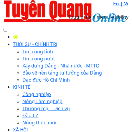
En |
Vi
Toggle main menu visibility
THỜI SỰ - CHÍNH TRỊ
Tin trong tỉnh
Tin trong nước
Xây dựng Đảng - Nhà nước - MTTQ
Bảo vệ nền tảng tư tưởng của Đảng
Đạo đức Hồ Chí Minh
KINH TẾ
Công nghiệp
Nông-Lâm nghiệp
Thương mại - Dịch vụ
Đầu tư
Nông thôn mới
XÃ HỘI