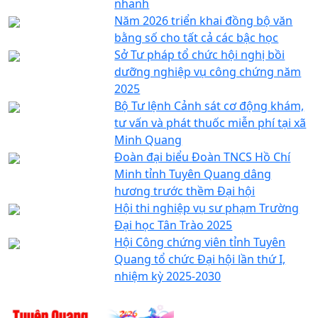
nhanh
Năm 2026 triển khai đồng bộ văn
bằng số cho tất cả các bậc học
Sở Tư pháp tổ chức hội nghị bồi
dưỡng nghiệp vụ công chứng năm
2025
Bộ Tư lệnh Cảnh sát cơ động khám,
tư vấn và phát thuốc miễn phí tại xã
Minh Quang
Đoàn đại biểu Đoàn TNCS Hồ Chí
Minh tỉnh Tuyên Quang dâng
hương trước thềm Đại hội
Hội thi nghiệp vụ sư phạm Trường
Đại học Tân Trào 2025
Hội Công chứng viên tỉnh Tuyên
Quang tổ chức Đại hội lần thứ I,
nhiệm kỳ 2025-2030