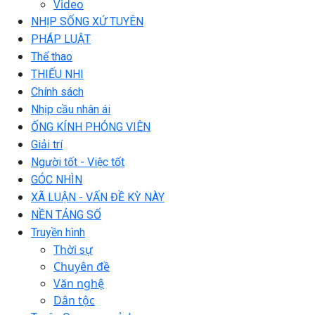
Video
NHỊP SỐNG XỨ TUYÊN
PHÁP LUẬT
Thể thao
THIẾU NHI
Chính sách
Nhịp cầu nhân ái
ỐNG KÍNH PHÓNG VIÊN
Giải trí
Người tốt - Việc tốt
GÓC NHÌN
XÃ LUẬN - VẤN ĐỀ KỲ NÀY
NỀN TẢNG SỐ
Truyền hình
Thời sự
Chuyên đề
Văn nghệ
Dân tộc