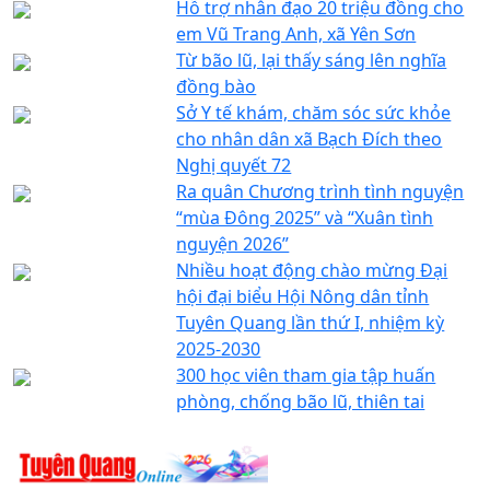
Hỗ trợ nhân đạo 20 triệu đồng cho
em Vũ Trang Anh, xã Yên Sơn
Từ bão lũ, lại thấy sáng lên nghĩa
đồng bào
Sở Y tế khám, chăm sóc sức khỏe
cho nhân dân xã Bạch Đích theo
Nghị quyết 72
Ra quân Chương trình tình nguyện
“mùa Đông 2025” và “Xuân tình
nguyện 2026”
Nhiều hoạt động chào mừng Đại
hội đại biểu Hội Nông dân tỉnh
Tuyên Quang lần thứ I, nhiệm kỳ
2025-2030
300 học viên tham gia tập huấn
phòng, chống bão lũ, thiên tai