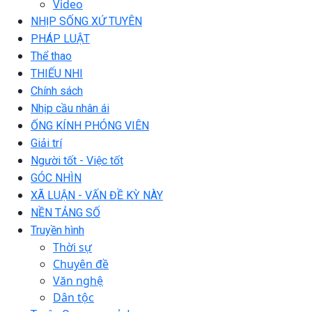
Video
NHỊP SỐNG XỨ TUYÊN
PHÁP LUẬT
Thể thao
THIẾU NHI
Chính sách
Nhịp cầu nhân ái
ỐNG KÍNH PHÓNG VIÊN
Giải trí
Người tốt - Việc tốt
GÓC NHÌN
XÃ LUẬN - VẤN ĐỀ KỲ NÀY
NỀN TẢNG SỐ
Truyền hình
Thời sự
Chuyên đề
Văn nghệ
Dân tộc