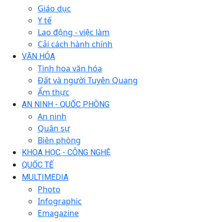
Giáo dục
Y tế
Lao động - việc làm
Cải cách hành chính
VĂN HÓA
Tinh hoa văn hóa
Đất và người Tuyên Quang
Ẩm thực
AN NINH - QUỐC PHÒNG
An ninh
Quân sự
Biên phòng
KHOA HỌC - CÔNG NGHỆ
QUỐC TẾ
MULTIMEDIA
Photo
Infographic
Emagazine