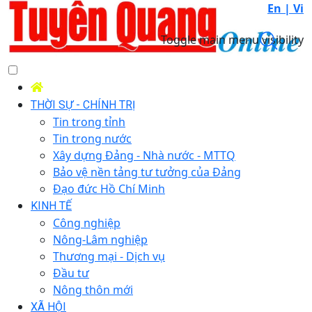
En |
Vi
Toggle main menu visibility
THỜI SỰ - CHÍNH TRỊ
Tin trong tỉnh
Tin trong nước
Xây dựng Đảng - Nhà nước - MTTQ
Bảo vệ nền tảng tư tưởng của Đảng
Đạo đức Hồ Chí Minh
KINH TẾ
Công nghiệp
Nông-Lâm nghiệp
Thương mại - Dịch vụ
Đầu tư
Nông thôn mới
XÃ HỘI