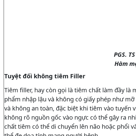
PGS. TS
Hàm mặt
Tuyệt đối không tiêm Filler
Tiêm filler, hay còn gọi là tiêm chất làm đầy 
phẩm nhập lậu và không có giấy phép như mỡ 
và không an toàn, đặc biệt khi tiêm vào tuyến 
không rõ nguồn gốc vào ngực có thể gây ra nhi
chất tiêm có thể di chuyển lên não hoặc phổi 
thể đe dọa tính mạng người bệnh.