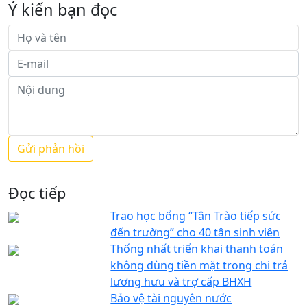
Ý kiến bạn đọc
Đọc tiếp
Trao học bổng “Tân Trào tiếp sức
đến trường” cho 40 tân sinh viên
Thống nhất triển khai thanh toán
không dùng tiền mặt trong chi trả
lương hưu và trợ cấp BHXH
Bảo vệ tài nguyên nước