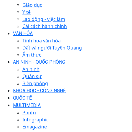
Giáo dục
Y tế
Lao động - việc làm
Cải cách hành chính
VĂN HÓA
Tinh hoa văn hóa
Đất và người Tuyên Quang
Ẩm thực
AN NINH - QUỐC PHÒNG
An ninh
Quân sự
Biên phòng
KHOA HỌC - CÔNG NGHỆ
QUỐC TẾ
MULTIMEDIA
Photo
Infographic
Emagazine