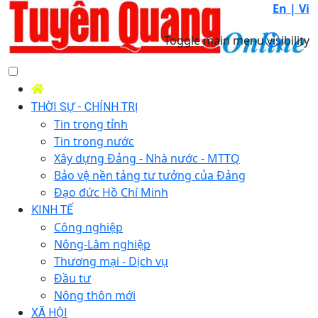
En |
Vi
Toggle main menu visibility
THỜI SỰ - CHÍNH TRỊ
Tin trong tỉnh
Tin trong nước
Xây dựng Đảng - Nhà nước - MTTQ
Bảo vệ nền tảng tư tưởng của Đảng
Đạo đức Hồ Chí Minh
KINH TẾ
Công nghiệp
Nông-Lâm nghiệp
Thương mại - Dịch vụ
Đầu tư
Nông thôn mới
XÃ HỘI