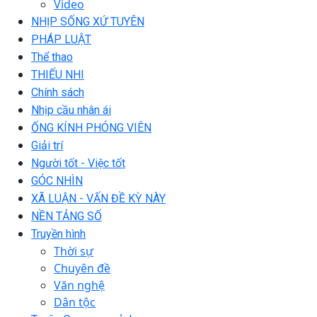
Video
NHỊP SỐNG XỨ TUYÊN
PHÁP LUẬT
Thể thao
THIẾU NHI
Chính sách
Nhịp cầu nhân ái
ỐNG KÍNH PHÓNG VIÊN
Giải trí
Người tốt - Việc tốt
GÓC NHÌN
XÃ LUẬN - VẤN ĐỀ KỲ NÀY
NỀN TẢNG SỐ
Truyền hình
Thời sự
Chuyên đề
Văn nghệ
Dân tộc