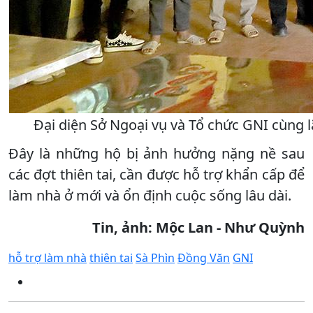
Đại diện Sở Ngoại vụ và Tổ chức GNI cùng l
Đây là những hộ bị ảnh hưởng nặng nề sau
các đợt thiên tai, cần được hỗ trợ khẩn cấp để
làm nhà ở mới và ổn định cuộc sống lâu dài.
Tin, ảnh: Mộc Lan - Như Quỳnh
hỗ trợ làm nhà
thiên tai
Sà Phìn
Đồng Văn
GNI