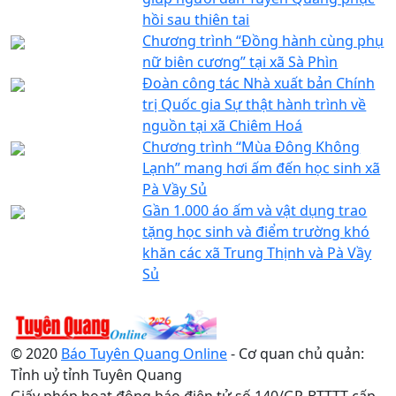
hồi sau thiên tai
Chương trình “Đồng hành cùng phụ
nữ biên cương” tại xã Sà Phìn
Đoàn công tác Nhà xuất bản Chính
trị Quốc gia Sự thật hành trình về
nguồn tại xã Chiêm Hoá
Chương trình “Mùa Đông Không
Lạnh” mang hơi ấm đến học sinh xã
Pà Vầy Sủ
Gần 1.000 áo ấm và vật dụng trao
tặng học sinh và điểm trường khó
khăn các xã Trung Thịnh và Pà Vầy
Sủ
© 2020
Báo Tuyên Quang Online
- Cơ quan chủ quản:
Tỉnh uỷ tỉnh Tuyên Quang
Giấy phép hoạt động báo điện tử số 140/GP-BTTTT cấp