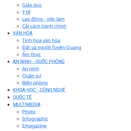
Giáo dục
Y tế
Lao động - việc làm
Cải cách hành chính
VĂN HÓA
Tinh hoa văn hóa
Đất và người Tuyên Quang
Ẩm thực
AN NINH - QUỐC PHÒNG
An ninh
Quân sự
Biên phòng
KHOA HỌC - CÔNG NGHỆ
QUỐC TẾ
MULTIMEDIA
Photo
Infographic
Emagazine