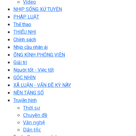
Video
NHỊP SỐNG XỨ TUYÊN
PHÁP LUẬT
Thể thao
THIẾU NHI
Chính sách
Nhịp cầu nhân ái
ỐNG KÍNH PHÓNG VIÊN
Giải trí
Người tốt - Việc tốt
GÓC NHÌN
XÃ LUẬN - VẤN ĐỀ KỲ NÀY
NỀN TẢNG SỐ
Truyền hình
Thời sự
Chuyên đề
Văn nghệ
Dân tộc