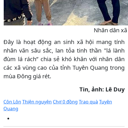
Nhân dân xã 
Đây là hoạt động an sinh xã hội mang tính
nhân văn sâu sắc, lan tỏa tinh thần "lá lành
đùm lá rách” chia sẻ khó khăn với nhân dân
các xã vùng cao của tỉnh Tuyên Quang trong
mùa Đông giá rét.
Tin, ảnh: Lê Duy
Côn Lôn
Thiện nguyện
Chợ 0 đồng
Trao quà
Tuyên
Quang