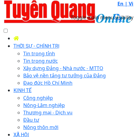
En |
Vi
Toggle main menu visibility
THỜI SỰ - CHÍNH TRỊ
Tin trong tỉnh
Tin trong nước
Xây dựng Đảng - Nhà nước - MTTQ
Bảo vệ nền tảng tư tưởng của Đảng
Đạo đức Hồ Chí Minh
KINH TẾ
Công nghiệp
Nông-Lâm nghiệp
Thương mại - Dịch vụ
Đầu tư
Nông thôn mới
XÃ HỘI