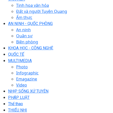
Tinh hoa văn hóa
Đất và người Tuyên Quang
Ẩm thực
AN NINH - QUỐC PHÒNG
An ninh
Quân sự
Biên phòng
KHOA HỌC - CÔNG NGHỆ
QUỐC TẾ
MULTIMEDIA
Photo
Infographic
Emagazine
Video
NHỊP SỐNG XỨ TUYÊN
PHÁP LUẬT
Thể thao
THIẾU NHI