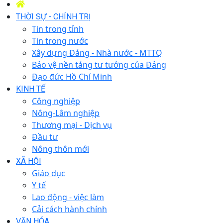
THỜI SỰ - CHÍNH TRỊ
Tin trong tỉnh
Tin trong nước
Xây dựng Đảng - Nhà nước - MTTQ
Bảo vệ nền tảng tư tưởng của Đảng
Đạo đức Hồ Chí Minh
KINH TẾ
Công nghiệp
Nông-Lâm nghiệp
Thương mại - Dịch vụ
Đầu tư
Nông thôn mới
XÃ HỘI
Giáo dục
Y tế
Lao động - việc làm
Cải cách hành chính
VĂN HÓA