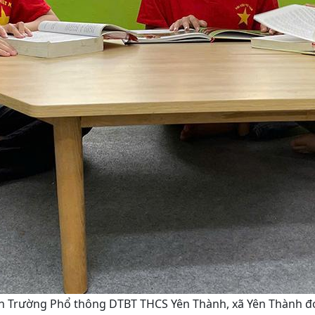
h Trường Phổ thông DTBT THCS Yên Thành, xã Yên Thành đọc