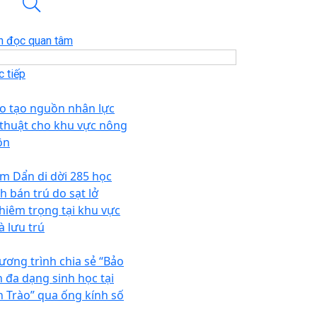
n đọc quan tâm
 tiếp
o tạo nguồn nhân lực
 thuật cho khu vực nông
ôn
m Dẩn di dời 285 học
h bán trú do sạt lở
hiêm trọng tại khu vực
à lưu trú
ương trình chia sẻ “Bảo
n đa dạng sinh học tại
n Trào” qua ống kính số