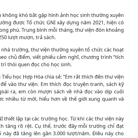
h không khó bắt gặp hình ảnh học sinh thường xuyên
trường được Tổ chức GNI xây dựng năm 2021, hiện có
hong phú. Trung bình mỗi tháng, thư viện đón khoảng
250 lượt mượn, trả sách.
nhà trường, thư viện thường xuyên tổ chức các hoạt
heo chủ điểm, viết phiếu cảm nghĩ, chương trình “tích
trì thói quen đọc cho học sinh.
Tiểu học Hợp Hòa chia sẻ: “Em rất thích đến thư viện
để vào thư viện. Em thích đọc truyện tranh, sách kỹ
oài ra, em còn mượn sách về nhà đọc vào dịp cuối
c nhiều từ mới, hiểu hơn về thế giới xung quanh và
 thiết lập tại các trường học. Từ khi các thư viện này
h tăng rõ rệt. Cụ thể, trước đây mỗi trường chỉ đạt
 này đã tăng lên gần 3.000 lượt/năm. Điều này cho