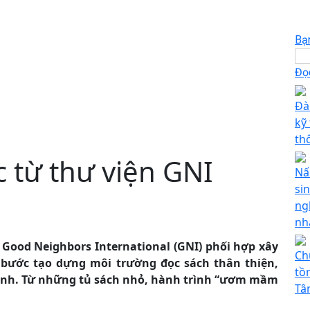
Bạ
Đọc
Đà
kỹ
th
 từ thư viện GNI
Nấ
sin
ng
nh
Good Neighbors International (GNI) phối hợp xây
Ch
 bước tạo dựng môi trường đọc sách thân thiện,
tồ
sinh. Từ những tủ sách nhỏ, hành trình “ươm mầm
Tâ