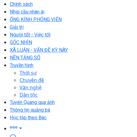
Chính sách
Nhịp cầu nhân ái
ỐNG KÍNH PHÓNG VIÊN
Giải trí
Người tốt - Việc tốt
GÓC NHÌN
XÃ LUẬN - VẤN ĐỀ KỲ NÀY
NỀN TẢNG SỐ
Truyền hình
Thời sự
Chuyên đề
Văn nghệ
Dân tộc
Tuyên Quang qua ảnh
Thông tin quảng bá
Học tập theo Bác