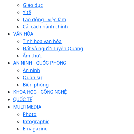
Giáo dục
Y tế
Lao động - việc làm
Cải cách hành chính
VĂN HÓA
Tinh hoa văn hóa
Đất và người Tuyên Quang
Ẩm thực
AN NINH - QUỐC PHÒNG
An ninh
Quân sự
Biên phòng
KHOA HỌC - CÔNG NGHỆ
QUỐC TẾ
MULTIMEDIA
Photo
Infographic
Emagazine