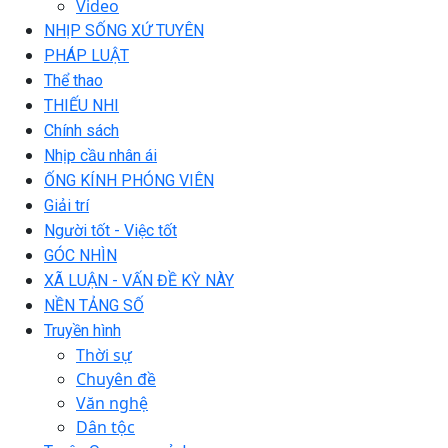
Video
NHỊP SỐNG XỨ TUYÊN
PHÁP LUẬT
Thể thao
THIẾU NHI
Chính sách
Nhịp cầu nhân ái
ỐNG KÍNH PHÓNG VIÊN
Giải trí
Người tốt - Việc tốt
GÓC NHÌN
XÃ LUẬN - VẤN ĐỀ KỲ NÀY
NỀN TẢNG SỐ
Truyền hình
Thời sự
Chuyên đề
Văn nghệ
Dân tộc