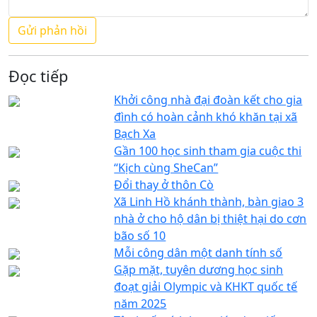
Đọc tiếp
Khởi công nhà đại đoàn kết cho gia
đình có hoàn cảnh khó khăn tại xã
Bạch Xa
Gần 100 học sinh tham gia cuộc thi
“Kịch cùng SheCan”
Đổi thay ở thôn Cò
Xã Linh Hồ khánh thành, bàn giao 3
nhà ở cho hộ dân bị thiệt hại do cơn
bão số 10
Mỗi công dân một danh tính số
Gặp mặt, tuyên dương học sinh
đoạt giải Olympic và KHKT quốc tế
năm 2025