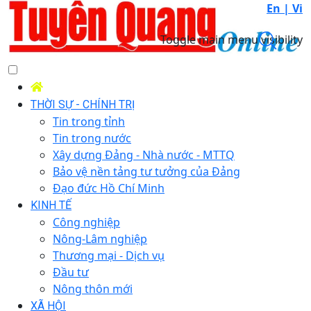
En |
Vi
Toggle main menu visibility
THỜI SỰ - CHÍNH TRỊ
Tin trong tỉnh
Tin trong nước
Xây dựng Đảng - Nhà nước - MTTQ
Bảo vệ nền tảng tư tưởng của Đảng
Đạo đức Hồ Chí Minh
KINH TẾ
Công nghiệp
Nông-Lâm nghiệp
Thương mại - Dịch vụ
Đầu tư
Nông thôn mới
XÃ HỘI