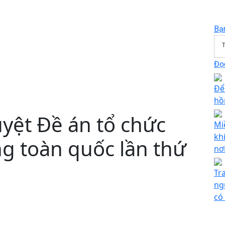
Bạ
T
Đọc
Để
hồ
ệt Đề án tổ chức
Mi
kh
g toàn quốc lần thứ
nơ
Tr
ng
có