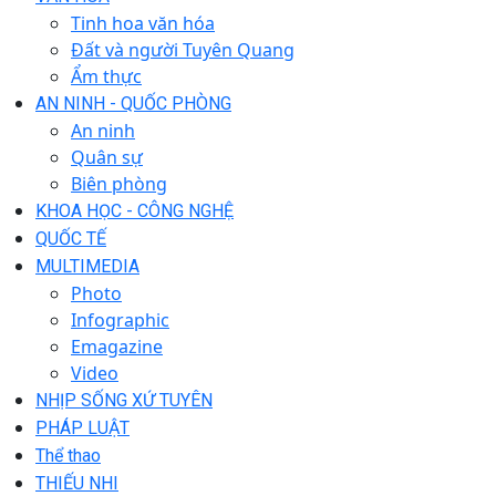
Tinh hoa văn hóa
Đất và người Tuyên Quang
Ẩm thực
AN NINH - QUỐC PHÒNG
An ninh
Quân sự
Biên phòng
KHOA HỌC - CÔNG NGHỆ
QUỐC TẾ
MULTIMEDIA
Photo
Infographic
Emagazine
Video
NHỊP SỐNG XỨ TUYÊN
PHÁP LUẬT
Thể thao
THIẾU NHI