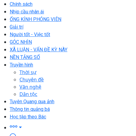
Chính sách
Nhịp cầu nhân ái
ỐNG KÍNH PHÓNG VIÊN
Giải trí
Người tốt - Việc tốt
GÓC NHÌN
XÃ LUẬN - VẤN ĐỀ KỲ NÀY
NỀN TẢNG SỐ
Truyền hình
Thời sự
Chuyên đề
Văn nghệ
Dân tộc
Tuyên Quang qua ảnh
Thông tin quảng bá
Học tập theo Bác