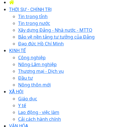
THỜI SỰ - CHÍNH TRỊ
Tin trong tỉnh
Tin trong nước
Xây dựng Đảng - Nhà nước - MTTQ
Bảo vệ nền tảng tư tưởng của Đảng
Đạo đức Hồ Chí Minh
KINH TẾ
Công nghiệp
Nông-Lâm nghiệp
Thương mại - Dịch vụ
Đầu tư
Nông thôn mới
XÃ HỘI
Giáo dục
Y tế
Lao động - việc làm
Cải cách hành chính
VĂN HÓA