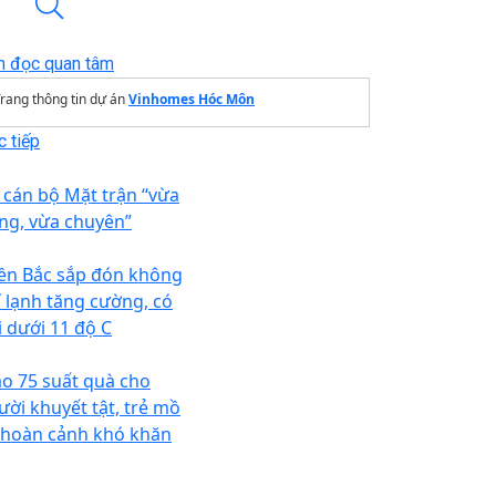
n đọc quan tâm
rang thông tin dự án
Vinhomes Hóc Môn
 tiếp
 cán bộ Mặt trận “vừa
ng, vừa chuyên”
ền Bắc sắp đón không
í lạnh tăng cường, có
i dưới 11 độ C
ao 75 suất quà cho
ười khuyết tật, trẻ mồ
 hoàn cảnh khó khăn