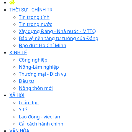
THỜI SỰ - CHÍNH TRỊ
Tin trong tỉnh
Tin trong nước
Xây dựng Đảng - Nhà nước - MTTQ
Bảo vệ nền tảng tư tưởng của Đảng
Đạo đức Hồ Chí Minh
KINH TẾ
Công nghiệp
Nông-Lâm nghiệp
Thương mại - Dịch vụ
Đầu tư
Nông thôn mới
XÃ HỘI
Giáo dục
Y tế
Lao động - việc làm
Cải cách hành chính
VĂN HÓA