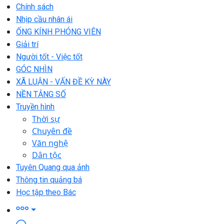
Chính sách
Nhịp cầu nhân ái
ỐNG KÍNH PHÓNG VIÊN
Giải trí
Người tốt - Việc tốt
GÓC NHÌN
XÃ LUẬN - VẤN ĐỀ KỲ NÀY
NỀN TẢNG SỐ
Truyền hình
Thời sự
Chuyên đề
Văn nghệ
Dân tộc
Tuyên Quang qua ảnh
Thông tin quảng bá
Học tập theo Bác