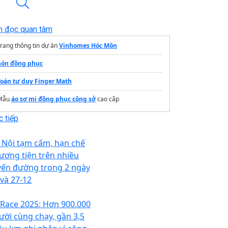
n đọc quan tâm
rang thông tin dự án
Vinhomes Hóc Môn
nón đồng phục
Toán tư duy Finger Math
Mẫu
áo sơ mi đồng phục công sở
cao cấp
 tiếp
 Nội tạm cấm, hạn chế
ương tiện trên nhiều
yến đường trong 2 ngày
 và 27-12
Race 2025: Hơn 900.000
ười cùng chạy, gần 3,5