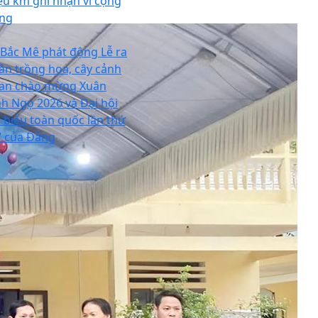
iệu km ghi nhận vì cộng
ng
 Bắc Mê phát động Lễ ra
ân trồng hoa, cây cảnh
an chào mừng Xuân
nh Ngọ 2026 và Đại hội
i biểu toàn quốc lần thứ
V của Đảng