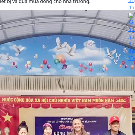
tr
hiết bị và quà mùa đông cho nhà trường.
đồ
Xã
qu
qu
Bí
đạ
XI