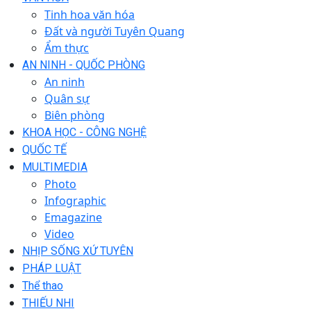
Tinh hoa văn hóa
Đất và người Tuyên Quang
Ẩm thực
AN NINH - QUỐC PHÒNG
An ninh
Quân sự
Biên phòng
KHOA HỌC - CÔNG NGHỆ
QUỐC TẾ
MULTIMEDIA
Photo
Infographic
Emagazine
Video
NHỊP SỐNG XỨ TUYÊN
PHÁP LUẬT
Thể thao
THIẾU NHI