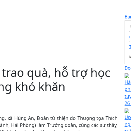
Bạ
T
 trao quà, hỗ trợ học
Đọc
ùng khó khăn
Hà
ph
tu
26
Up
ng, xã Hùng An, Đoàn từ thiện do Thượng tọa Thích
ng
hành, Hải Phòng) làm Trưởng đoàn, cùng các sư thầy,