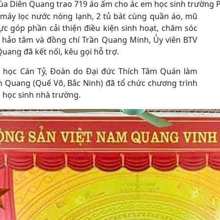
ùa Diên Quang trao 719 áo ấm cho ác em học sinh trường P
2 máy lọc nước nóng lạnh, 2 tủ bát cùng quần áo, mũ
c góp phần cải thiện điều kiện sinh hoạt, chăm sóc
à hảo tâm và đồng chí Trần Quang Minh, Ủy viên BTV
uang đã kết nối, kêu gọi hỗ trợ.
ểu học Cán Tỷ, Đoàn do Đại đức Thích Tâm Quán làm
 Quang (Quế Võ, Bắc Ninh) đã tổ chức chương trình
 học sinh nhà trường.