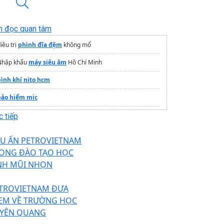
n đọc quan tâm
iều trị
phình đĩa đệm
không mổ
Nhập khẩu
máy siêu âm
Hồ Chí Minh
bình khí nito hcm
bảo hiểm mic
rang thông tin dự án
Vinhomes Hóc Môn
 tiếp
máy soi tai mũi họng
giá tổt
U ẤN PETROVIETNAM
ONG ĐÀO TẠO HỌC
NH MŨI NHỌN
TROVIETNAM ĐƯA
EM VỀ TRƯỜNG HỌC
YÊN QUANG