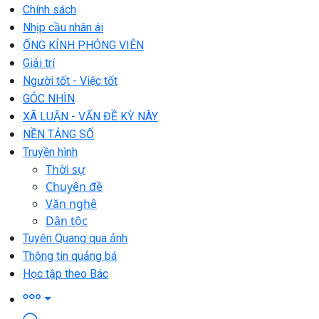
Chính sách
Nhịp cầu nhân ái
ỐNG KÍNH PHÓNG VIÊN
Giải trí
Người tốt - Việc tốt
GÓC NHÌN
XÃ LUẬN - VẤN ĐỀ KỲ NÀY
NỀN TẢNG SỐ
Truyền hình
Thời sự
Chuyên đề
Văn nghệ
Dân tộc
Tuyên Quang qua ảnh
Thông tin quảng bá
Học tập theo Bác