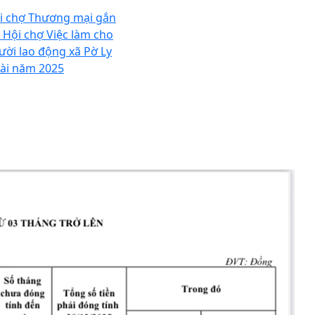
i chợ Thương mại gắn
i Hội chợ Việc làm cho
ười lao động xã Pờ Ly
ài năm 2025