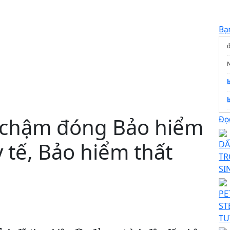
Bạ
đ
 chậm đóng Bảo hiểm
T
Đọc
y tế, Bảo hiểm thất
DẤ
TR
SI
PE
ST
TU