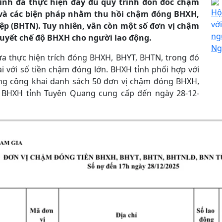
tỉnh đã thực hiện đầy đủ quy trình đôn đốc chậm
Hộ
và các biện pháp nhằm thu hồi chậm đóng BHXH,
vớ
iệp (BHTN). Tuy nhiên, vẫn còn một số đơn vị chậm
ng
uyết chế độ BHXH cho người lao động.
Ng
hưa thực hiện trích đóng BHXH, BHYT, BHTN, trong đó
 với số tiền chậm đóng lớn. BHXH tỉnh phối hợp với
ang công khai danh sách 50 đơn vị chậm đóng BHXH,
do BHXH tỉnh Tuyên Quang cung cấp đến ngày 28-12-