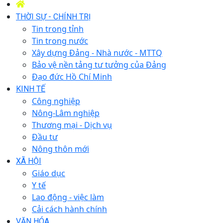
THỜI SỰ - CHÍNH TRỊ
Tin trong tỉnh
Tin trong nước
Xây dựng Đảng - Nhà nước - MTTQ
Bảo vệ nền tảng tư tưởng của Đảng
Đạo đức Hồ Chí Minh
KINH TẾ
Công nghiệp
Nông-Lâm nghiệp
Thương mại - Dịch vụ
Đầu tư
Nông thôn mới
XÃ HỘI
Giáo dục
Y tế
Lao động - việc làm
Cải cách hành chính
VĂN HÓA