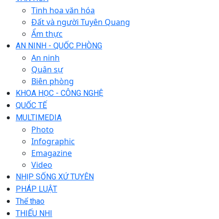
Tinh hoa văn hóa
Đất và người Tuyên Quang
Ẩm thực
AN NINH - QUỐC PHÒNG
An ninh
Quân sự
Biên phòng
KHOA HỌC - CÔNG NGHỆ
QUỐC TẾ
MULTIMEDIA
Photo
Infographic
Emagazine
Video
NHỊP SỐNG XỨ TUYÊN
PHÁP LUẬT
Thể thao
THIẾU NHI