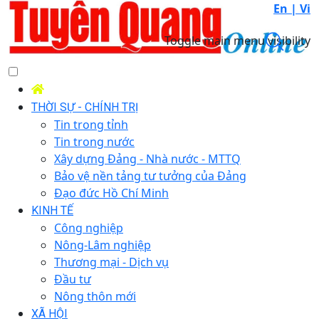
En |
Vi
Toggle main menu visibility
THỜI SỰ - CHÍNH TRỊ
Tin trong tỉnh
Tin trong nước
Xây dựng Đảng - Nhà nước - MTTQ
Bảo vệ nền tảng tư tưởng của Đảng
Đạo đức Hồ Chí Minh
KINH TẾ
Công nghiệp
Nông-Lâm nghiệp
Thương mại - Dịch vụ
Đầu tư
Nông thôn mới
XÃ HỘI