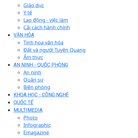
Giáo dục
Y tế
Lao động - việc làm
Cải cách hành chính
VĂN HÓA
Tinh hoa văn hóa
Đất và người Tuyên Quang
Ẩm thực
AN NINH - QUỐC PHÒNG
An ninh
Quân sự
Biên phòng
KHOA HỌC - CÔNG NGHỆ
QUỐC TẾ
MULTIMEDIA
Photo
Infographic
Emagazine