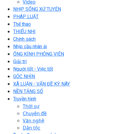
Video
NHỊP SỐNG XỨ TUYÊN
PHÁP LUẬT
Thể thao
THIẾU NHI
Chính sách
Nhịp cầu nhân ái
ỐNG KÍNH PHÓNG VIÊN
Giải trí
Người tốt - Việc tốt
GÓC NHÌN
XÃ LUẬN - VẤN ĐỀ KỲ NÀY
NỀN TẢNG SỐ
Truyền hình
Thời sự
Chuyên đề
Văn nghệ
Dân tộc