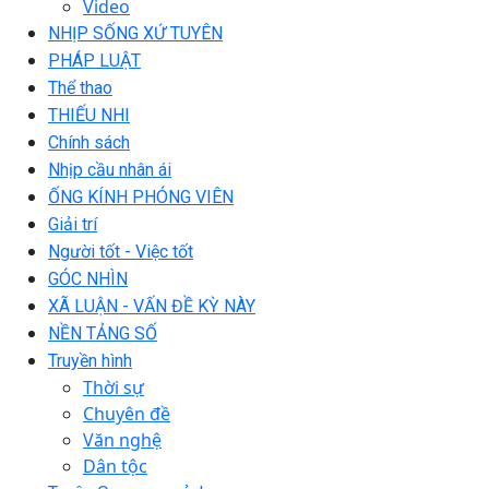
Video
NHỊP SỐNG XỨ TUYÊN
PHÁP LUẬT
Thể thao
THIẾU NHI
Chính sách
Nhịp cầu nhân ái
ỐNG KÍNH PHÓNG VIÊN
Giải trí
Người tốt - Việc tốt
GÓC NHÌN
XÃ LUẬN - VẤN ĐỀ KỲ NÀY
NỀN TẢNG SỐ
Truyền hình
Thời sự
Chuyên đề
Văn nghệ
Dân tộc