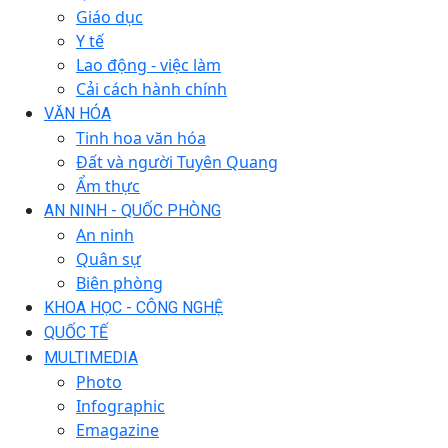
Giáo dục
Y tế
Lao động - việc làm
Cải cách hành chính
VĂN HÓA
Tinh hoa văn hóa
Đất và người Tuyên Quang
Ẩm thực
AN NINH - QUỐC PHÒNG
An ninh
Quân sự
Biên phòng
KHOA HỌC - CÔNG NGHỆ
QUỐC TẾ
MULTIMEDIA
Photo
Infographic
Emagazine