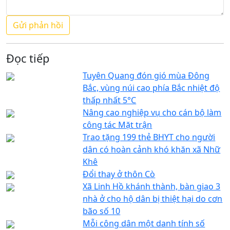
Đọc tiếp
Tuyên Quang đón gió mùa Đông
Bắc, vùng núi cao phía Bắc nhiệt độ
thấp nhất 5°C
Nâng cao nghiệp vụ cho cán bộ làm
công tác Mặt trận
Trao tặng 199 thẻ BHYT cho người
dân có hoàn cảnh khó khăn xã Nhữ
Khê
Đổi thay ở thôn Cò
Xã Linh Hồ khánh thành, bàn giao 3
nhà ở cho hộ dân bị thiệt hại do cơn
bão số 10
Mỗi công dân một danh tính số