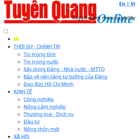
En |
Vi
Toggle main menu visibility
THỜI SỰ - CHÍNH TRỊ
Tin trong tỉnh
Tin trong nước
Xây dựng Đảng - Nhà nước - MTTQ
Bảo vệ nền tảng tư tưởng của Đảng
Đạo đức Hồ Chí Minh
KINH TẾ
Công nghiệp
Nông-Lâm nghiệp
Thương mại - Dịch vụ
Đầu tư
Nông thôn mới
XÃ HỘI